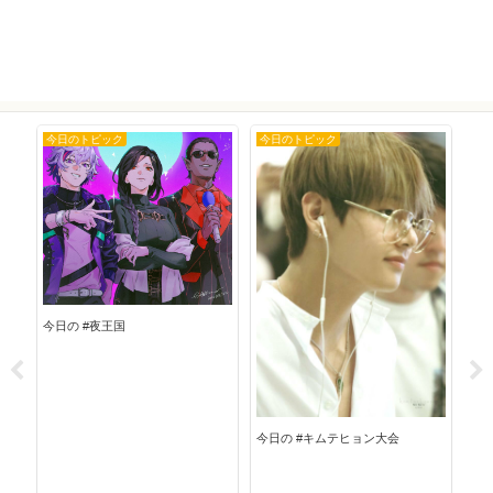
今日のトピック
今日のトピック
今
今日の #夜王国
今日
今日の #キムテヒョン大会