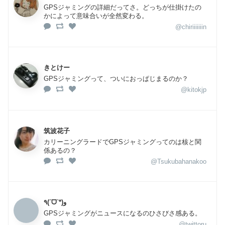
GPSジャミングの詳細だってさ。どっちが仕掛けたの
かによって意味合いが全然変わる。
@chiriiiiiiin
きとけー
GPSジャミングって、ついにおっぱじまるのか？
@kitokjp
筑波花子
カリーニングラードでGPSジャミングってのは核と関
係あるの？
@Tsukubahanakoo
٩(ˊᗜˋ*)و
GPSジャミングがニュースになるのひさびさ感ある。
@twittoru