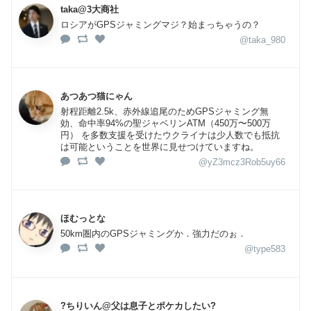
taka@3大商社
ロシアがGPSジャミングマジ？始まっちゃうの？
@taka_980
あつあつ猫にゃん
射程距離2.5k、赤外線追尾のためGPSジャミング無
効、命中率94%の聖ジャベリンATM（450万〜500万
円） を多数支援を受けたウクライナは少人数でも抵抗
は可能ということを世界に見せつけていますね。
@yZ3mcz3Rob5uy66
ほむっとな
50km圏内のGPSジャミングか．強力だのぉ．
@type583
?ちりいん@父は息子とポケカしたい?