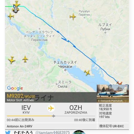
たむたろう
@tamtam44683975