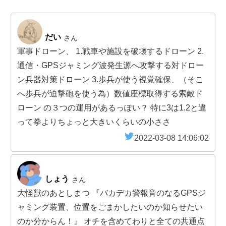
だい
さん
軍事ドローン、 1.戦車や施設を破壊するドローン 2.
通信・GPSジャミング波発生源へ攻撃する対ドロー
ン兵器対策ドローン 3.歩兵が使う視覚確保、（そこ
へ歩兵が迫撃砲を使う為）数値座標取得する索敵ド
ローン の３つの運用があるっぽい？ 特に3は1.2と違
って拳よりちょっと大きいくらいの小ささ
2022-03-08 14:06:02
しょう
さん
大怪獣のあとしまつ 『バカデカ警報音のなるGPSジ
ャミング装置、位置をごまかしたいのか知らせたい
のか分からん！』 オチを含めてわりと全ての共通点