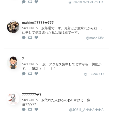
@3Ned3CWzDoGmuDK
mahiro@????❤️???
SixTONES一般落選でーす。先着とか意味わかんねー。
仕事して参加遅れた私は負け組でーす。
@maaa138t
?
SixTONES 一般 アクセス集中してますから一切動か
ず、、撃沈（ ｉ _ ｉ ）
@__OooO0O
???????❤️?
SixTONES一般取れた人おるのね‼️ すげぇー強
運??????
@JC611_AHAHAHAHA