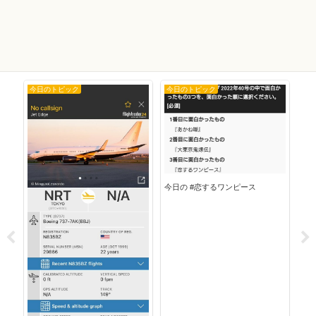
今日のトピック
今日のトピック
今
今日の #恋するワンピース
今日