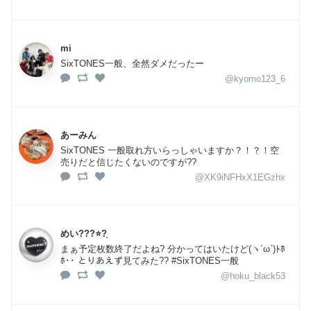
mi
SixTONES一般、全然ダメだったー
@kyomo123_6
あーみん
SixTONES 一般取れ方いらっしゃいますか？！？！空
売りだと信じたくないのですが??
@XK9iNFHxX1EGzhx
めい???⭐?͙
まぁ予定枚数終了だよね? 分かってはいたけど(ヽ´ω`)ﾄﾎ
ﾎ･･ とりあえず見てみた?? #SixTONES一般
@hoku_black53