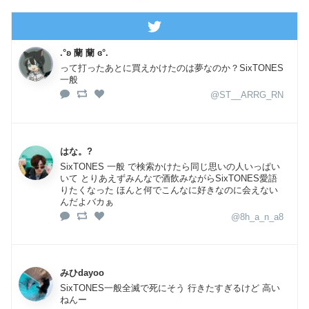
.°ʚ 蘭 蘭 ɞ°.
って打ったあとに買えかけたのは夢なのか？SixTONES
一般
@ST__ARRG_RN
はな。?
SixTONES 一般 で検索かけたら同じ思いの人いっぱい
いて とりあえずみんなで酒飲みながらSixTONES愛語
りたくなった ほんと何でこんなに好きなのに会えない
んだよバカぁ
@8h_a_n_a8
みひdayoo
SixTONES一般全滅で死にそう 行きたすぎるけど 高い
ねんー