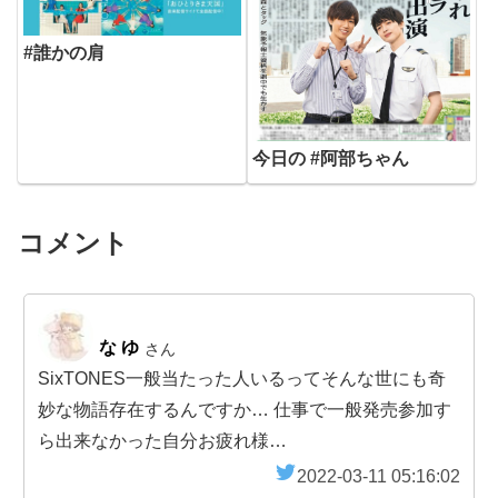
#誰かの肩
今日の #阿部ちゃん
コメント
な ゆ
さん
SixTONES一般当たった人いるってそんな世にも奇
妙な物語存在するんですか… 仕事で一般発売参加す
ら出来なかった自分お疲れ様…
2022-03-11 05:16:02