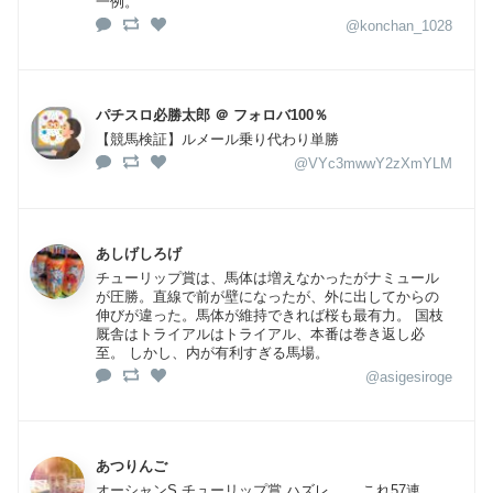
一例。
@konchan_1028
パチスロ必勝太郎 ＠ フォロバ100％
【競馬検証】ルメール乗り代わり単勝
@VYc3mwwY2zXmYLM
あしげしろげ
チューリップ賞は、馬体は増えなかったがナミュール
が圧勝。直線で前が壁になったが、外に出してからの
伸びが違った。馬体が維持できれば桜も最有力。 国枝
厩舎はトライアルはトライアル、本番は巻き返し必
至。 しかし、内が有利すぎる馬場。
@asigesiroge
あつりんご
オーシャンS チューリップ賞 ハズレ…… これ57連