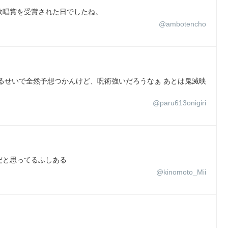
歌唱賞を受賞された日でしたね。
@ambotencho
るせいで全然予想つかんけど、呪術強いだろうなぁ あとは鬼滅映
@paru613onigiri
だと思ってるふしある
@kinomoto_Mii