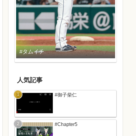
#タムイチ
人気記事
#御子柴仁
#Chapter5