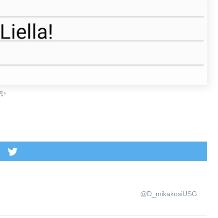
✨
@D_mikakosiUSG