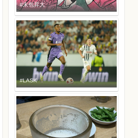
#末包昇大
#LASK