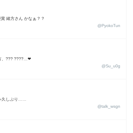
賞 緒方さん かなぁ？？
@PyokoTun
?? ????…❤
@Su_u0g
ゃ久しぶり……
@talk_wsgn