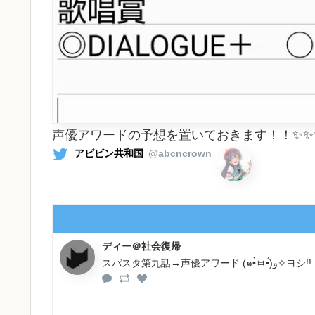
声優アワードの予想を置いておきます！！✨✨
アビビン共和国
@abcncrown
ディー＠社会復帰
スパスタ第九話→声優アワード (๑•̀ㅂ•́)و✧ヨシ!!