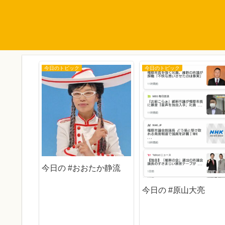
今日のトピック
今日のトピック
校文化祭
今日の #おおたか静流
今日の #原山大亮