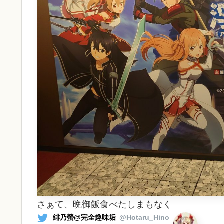
さぁて、晩御飯食べたしまもなく
緋乃螢@完全趣味垢
@Hotaru_Hino