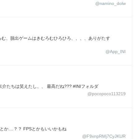
@namino_dolw
ろむ、脱出ゲームはきむろむひろひろ、、、、ありがたす
@App_INI
介たちは笑えたし、、 最高だね??? #INIフォルダ
@pocopoco113219
とか....？？ FPSとかもいいかもね
@F9xnpRMj7CyJKUR