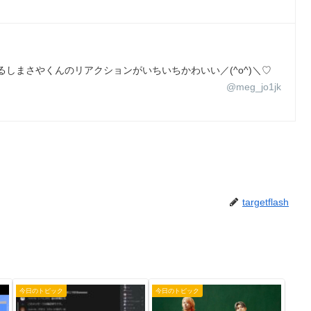
しまさやくんのリアクションがいちいちかわいい／(^o^)＼♡
@meg_jo1jk
targetflash
今日のトピック
今日のトピック