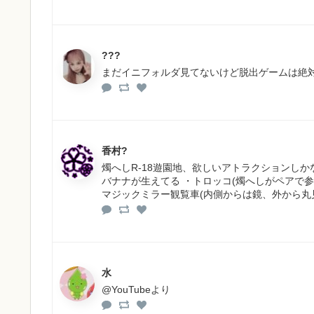
???
まだイニフォルダ見てないけど脱出ゲームは絶対
香村?
燭へしR-18遊園地、欲しいアトラクションしか
バナナが生えてる ・トロッコ(燭へしがペアで参
マジックミラー観覧車(内側からは鏡、外から丸見
水
@YouTubeより