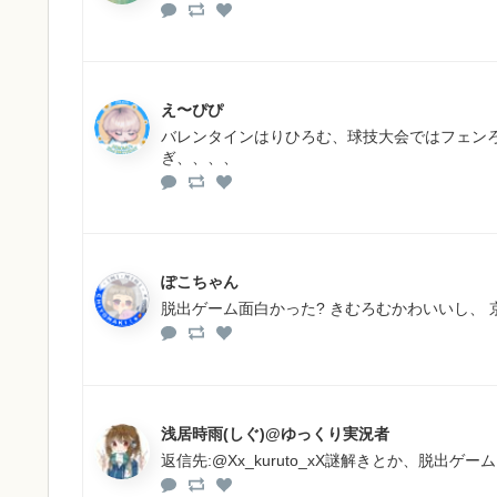
え〜ぴぴ
バレンタインはりひろむ、球技大会ではフェン
ぎ、、、、
ぽこちゃん
脱出ゲーム面白かった? きむろむかわいいし、 京
浅居時雨(しぐ)@ゆっくり実況者
返信先:@Xx_kuruto_xX謎解きとか、脱出ゲーム