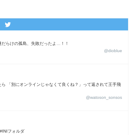
謎だらけの孤島、失敗だったよ…！！
@dioblue
たら 「別にオンラインじゃなくて良くね？」って返されて王手飛
@watoson_sonsos
INIフォルダ