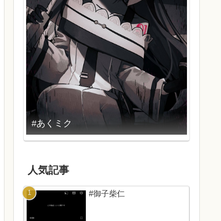
#あくミク
人気記事
#御子柴仁