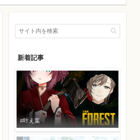
新着記事
#叶え葉