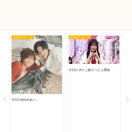
今日のトピック
今日のトピック
今
今日の #そこ曲がったら櫻坂
今日
今日の#めめあべ