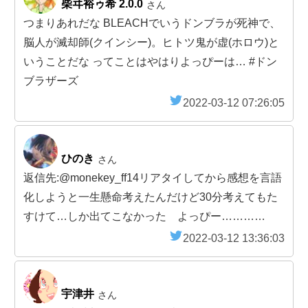
柴ヰ裕ゥ希 2.0.0
さん
つまりあれだな BLEACHでいうドンブラが死神で、
脳人が滅却師(クインシー)。ヒトツ鬼が虚(ホロウ)と
いうことだな ってことはやはりよっぴーは… #ドン
ブラザーズ
2022-03-12 07:26:05
ひのき
さん
返信先:@monekey_ff14リアタイしてから感想を言語
化しようと一生懸命考えたんだけど30分考えてもた
すけて…しか出てこなかった よっぴー…………
2022-03-12 13:36:03
宇津井
さん