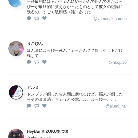
一番最初にはるかちゃんにやっかんで絡んできたよっ
ぴーが最終的に救えなかったものとして彼女の記憶に
残るの、すごく敏樹感（雑）あった
@yamasakiharuno
りこぴん
ほんまによっぴー死んじゃったん？？釘ラケットだけ
残して
@rikopiso
アルミ
ドンブラが倒したら人間に戻れるけど、脳人が倒した
らそのまま消えちゃうと公式…よ、よっぴー。。。
@alumi_hal
Hey!An!KIZOKUあづま