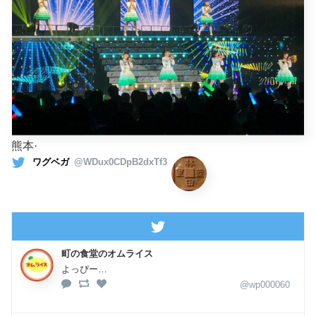
熊本·
ワグベガ
@WDux0CDpB2dxTf3
町の食堂のオムライス
よっぴー…
@wp000060