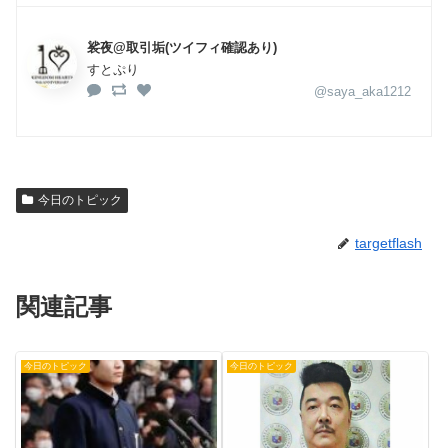
裟夜@取引垢(ツイフィ確認あり)
すとぷり
@saya_aka1212
今日のトピック
targetflash
関連記事
今日のトピック
今日のトピック