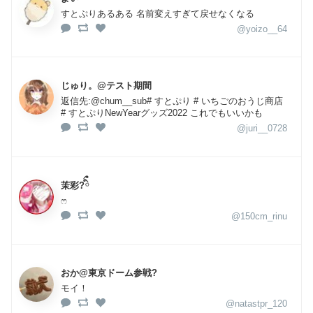
すとぷりあるある 名前変えすぎて戻せなくなる
@yoizo__64
じゅり。@テスト期間
返信先:@chum__sub# すとぷり # いちごのおうじ商店
# すとぷりNewYearグッズ2022 これでもいいかも
@juri__0728
茉彩?ིྀ
ෆ
@150cm_rinu
おか@東京ドーム参戦?
モイ！
@natastpr_120