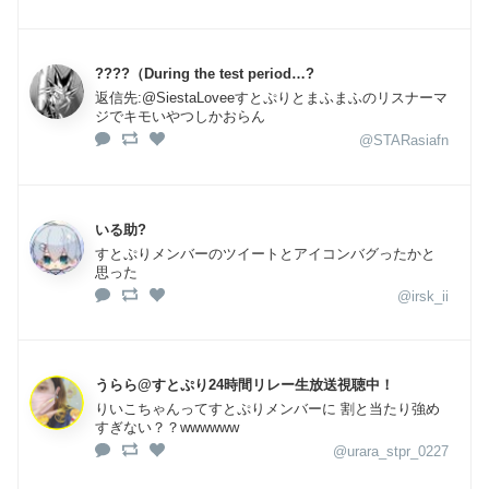
????（During the test period…?
返信先:@SiestaLoveeすとぷりとまふまふのリスナーマ
ジでキモいやつしかおらん
@STARasiafn
いる助?
すとぷりメンバーのツイートとアイコンバグったかと
思った
@irsk_ii
うらら@すとぷり24時間リレー生放送視聴中！
りいこちゃんってすとぷりメンバーに 割と当たり強め
すぎない？？wwwwww
@urara_stpr_0227