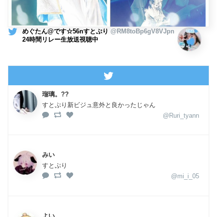
めぐたん@です☆56nすとぷり
@RM8toBp6gV8VJpn
24時間リレー生放送視聴中
瑠璃。??
すとぷり新ビジュ意外と良かったじゃん
@Ruri_tyann
みい
すとぷり
@mi_i_05
よい