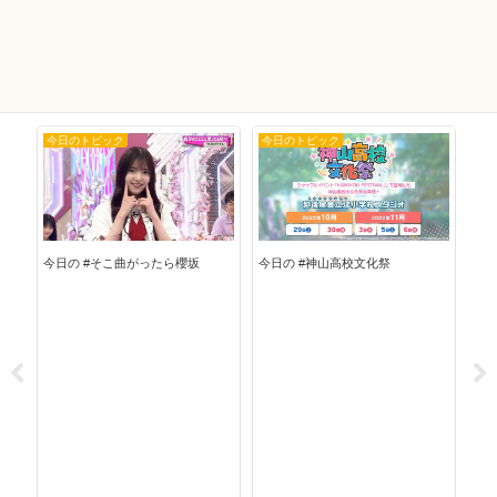
今日のトピック
今日のトピック
今
今日
今日の #そこ曲がったら櫻坂
今日の #神山高校文化祭