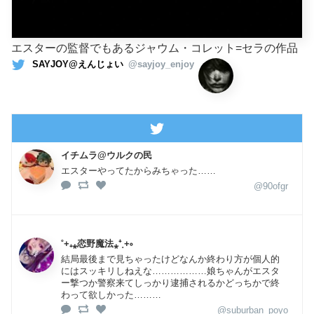
エスターの監督でもあるジャウム・コレット=セラの作品
SAYJOY@えんじょい
@sayjoy_enjoy
イチムラ@ウルクの民
エスターやってたからみちゃった……
@90ofgr
˚+₊⁎恋野魔法⁎⁺˳+༚
結局最後まで見ちゃったけどなんか終わり方が個人的
にはスッキリしねえな………………娘ちゃんがエスタ
ー撃つか警察来てしっかり逮捕されるかどっちかで終
わって欲しかった………
@suburban_poyo