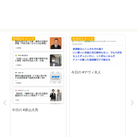
今日のトピック
今日のトピック
今
今日の #デヴィ夫人
今日
今日の #原山大亮
ドラ