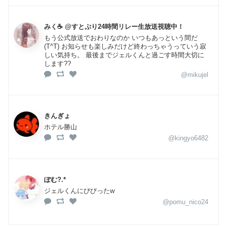
みく☕️ @すとぷり24時間リレー生放送視聴中！
もう公式放送でおわりなのか いつもあっという間だ
(T^T) お知らせも楽しみだけど終わっちゃうっていう寂
しい気持ち。 最後までジェルくんと過ごす時間大切に
します??
@mikujel
きんぎょ
ホテル勝山
@kingyo6482
ぽむ?.*
ジェルくんにびびったw
@pomu_nico24