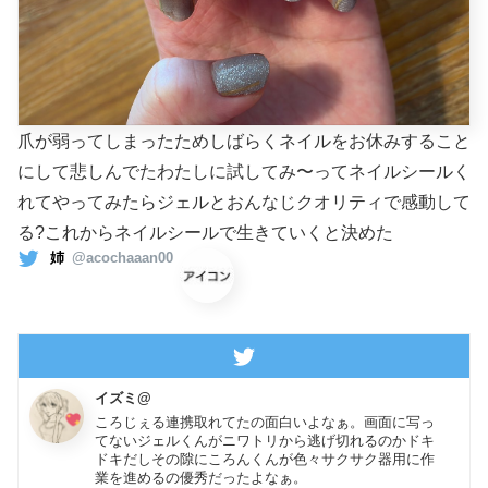
爪が弱ってしまったためしばらくネイルをお休みすること
にして悲しんでたわたしに試してみ〜ってネイルシールく
れてやってみたらジェルとおんなじクオリティで感動して
る?これからネイルシールで生きていくと決めた
姉
@acochaaan00
イズミ@
ころじぇる連携取れてたの面白いよなぁ。画面に写っ
てないジェルくんがニワトリから逃げ切れるのかドキ
ドキだしその隙にころんくんが色々サクサク器用に作
業を進めるの優秀だったよなぁ。