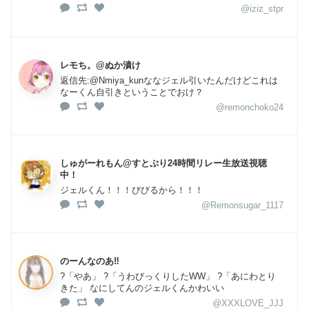
@iziz_stpr
レモち。@ぬか漬け
返信先:@Nmiya_kunななジェル引いたんだけどこれは
なーくん自引きということでおけ？
@remonchoko24
しゅがーれもん@すとぷり24時間リレー生放送視聴
中！
ジェルくん！！！びびるから！！！
@Remonsugar_1117
のーんなのあ‼️
?「やあ」 ?「うわびっくりしたWW」 ?「あにわとり
きた」 なにしてんのジェルくんかわいい
@XXXLOVE_JJJ