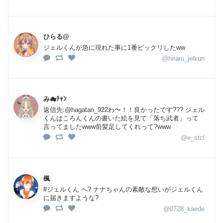
ひらる@
ジェルくんが急に現れた事に1番ビックリしたww
@hiraru_jelkun
み☁ﾁｬﾝ
返信先:@hagatan_922わ〜！！良かったです??? ジェル
くんはころんくんの書いた絵を見て「落ち武者」って
言ってましたwww前髪足してくれって?www
@e_stcl
楓
#ジェルくん へ? ナナちゃんの素敵な想いがジェルくん
に届きますような?
@0728_kaede