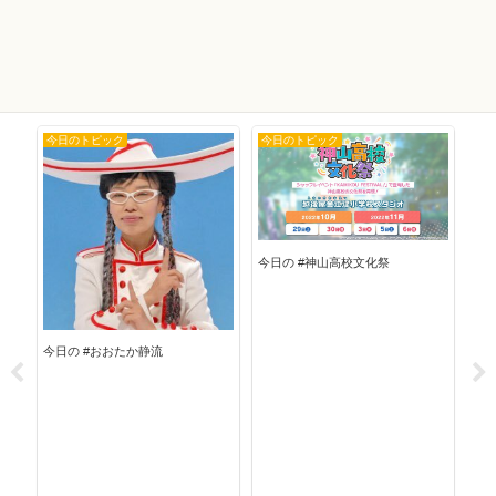
今日のトピック
今日のトピック
今
今日の #神山高校文化祭
今日の #おおたか静流
今日