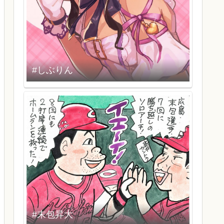
#しぶりん
#末包昇大