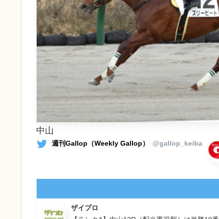
中山
週刊Gallop（Weekly Gallop）
@gallop_keiba
ザイプロ