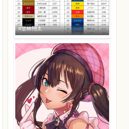
#堂林翔太