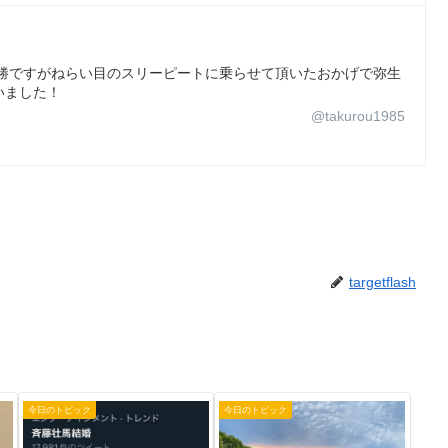
す！複勝ですがねらい目のスリーピートに乗らせて頂いたおかげで弥生
いました！
@takurou1985
targetflash
今日のトピック
今日のトピック