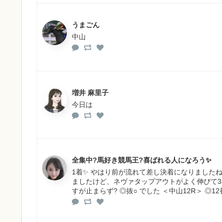
うまごん
中山
増井 麻里子
今日は
全集中?馬好き競馬王?喜ばれる人になろう✨
1着✨ やはり前が流れて差し決着になりました
ましたけど、ネヴァタップアウトがよく伸びて3
すが止まらず? ◎抜○ でした ＜中山12R＞ ◎1