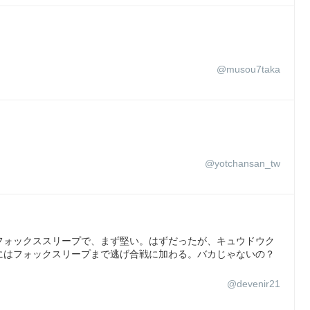
@musou7taka
@yotchansan_tw
フォックススリープで、まず堅い。はずだったが、キュウドウク
にはフォックスリープまで逃げ合戦に加わる。バカじゃないの？
@devenir21