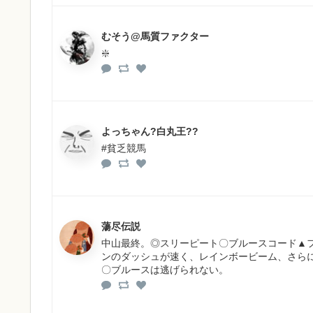
むそう@馬質ファクター
❇️
よっちゃん?白丸王??
#貧乏競馬
蕩尽伝説
中山最終。◎スリーピート〇ブルースコード▲
ンのダッシュが速く、レインボービーム、さら
〇ブルースは逃げられない。