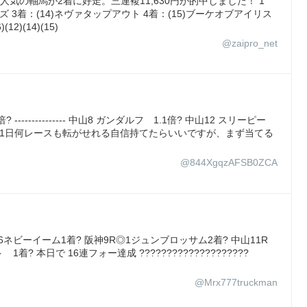
人気の軸馬が2着に好走。三連複11,630円が的中しました！ 1
ンズ 3着：(14)ネヴァタップアウト 4着：(15)ブーケオブアイリス
2)(14)(15)
@zaipro_net
------------ 中山8 ガンダルフ 1.1倍? 中山12 スリーピー
でした。 1日何レースも転がせれる自信持てたらいいですが、まず当てる
@844XgqzAFSB0ZCA
6ネビーイーム1着? 阪神9R◎1ジュンブロッサム2着? 中山11R
? 本日で 16連フォー達成 ????????????????????
@Mrx777truckman