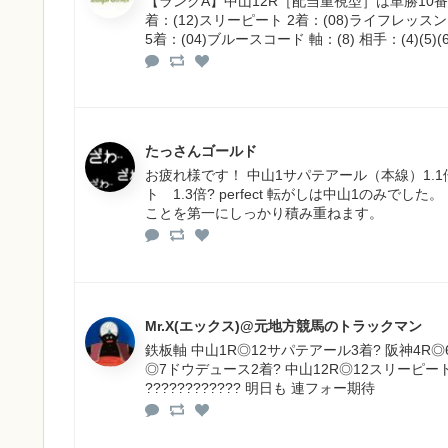
【ランクA】中山12R［配当重視型］は単勝10番
着：(12)スリーピート 2着：(08)ライフレッス
5着：(04)ブルースコード 軸：(8) 相手：(4)(5)(6)(1
たっさんゴールド
お疲れ様です！ 中山1サパテアール（本線）1.1倍? ---
ト 1.3倍? perfect 転がしは中山1のみ
ことを第一にしっかり積み重ねます。
Mr.X(エックス)@元地方競馬のトラックマン
鉄板軸 中山1R◎12サパテアール3着? 阪神4R◎
◎7ドウデュース2着? 中山12R◎12スリーピート 1着
???????????? 明日も 連フォー期待