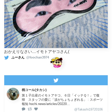
おかえりなさい…イモトアヤコさん(
ふーさん
@foochan3974
桃コール(タカシ)
第１子出産のイモトアヤコ、６日「イッテＱ！」で復
帰 スタッフの愛に「涙がちょちょぎれる」 : スポーツ
報知 hochi.news/articles/20220…
@Takashi19720106