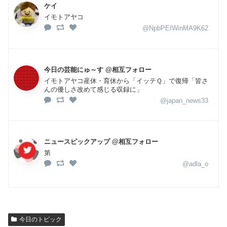
ケイ
イモトアヤコ
@NpbPEIWinMA9K62
今日の芸能にゅ～す @相互フォロー
イモトアヤコ産休・育休から「イッテＱ」で復帰「皆さ
んの優しさ改めて感じる収録に」
@japan_news33
ニュースピックアップ @相互フォロー
第
@adla_o
今日のトピック