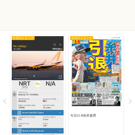
今日のトピック
今日のトピック
今
今日
今日の #糸井嘉男