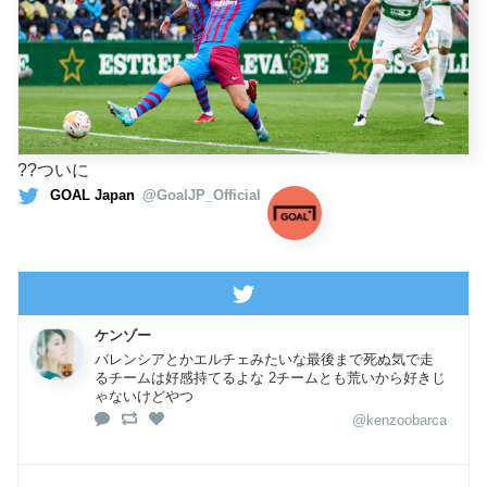
??ついに
GOAL Japan
@GoalJP_Official
ケンゾー
バレンシアとかエルチェみたいな最後まで死ぬ気で走
るチームは好感持てるよな 2チームとも荒いから好きじ
ゃないけどやつ
@kenzoobarca