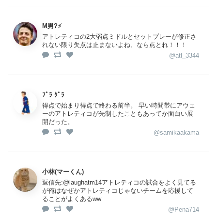
M男?⚡️
アトレティコの2大弱点ミドルとセットプレーが修正さ
れない限り失点は止まないよね、なら点とれ！！！
@atl_3344
ﾌﾞﾗ ｸﾞﾗ
得点で始まり得点で終わる前半。 早い時間帯にアウェ
ーのアトレティコが先制したこともあってか面白い展
開だった。
@samikaakama
小林(マーくん)
返信先:@laughatm14アトレティコの試合をよく見てる
が俺はなぜかアトレティコじゃないチームを応援して
ることがよくあるww
@Pena714