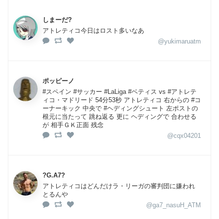
しまーだ?
アトレティコ今日はロスト多いなあ
@yukimaruatm
ポッピーノ
#スペイン #サッカー #LaLiga #ベティス vs #アトレテ
ィコ・マドリード 54分53秒 アトレティコ 右からの #コ
ーナーキック 中央で #ヘディングシュート 左ポストの
根元に当たって 跳ね返る 更に ヘディングで 合わせる
が 相手ＧＫ正面 残念
@cqx04201
?G.A7?
アトレティコはどんだけラ・リーガの審判団に嫌われ
とるんや
@ga7_nasuH_ATM