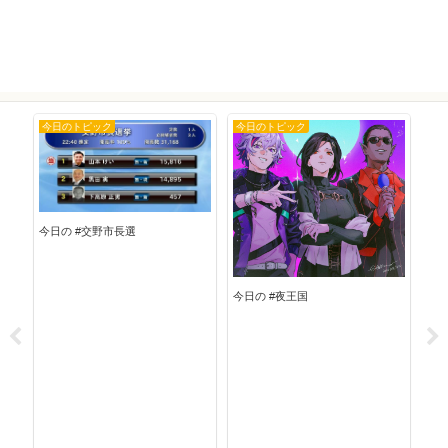
今日のトピック
今日のトピック
今
今日の #交野市長選
今日の #夜王国
今日