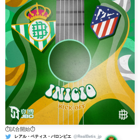
⏱試合開始⏱
レアル・ベティス・バロンピエ
@RealBetis_jp