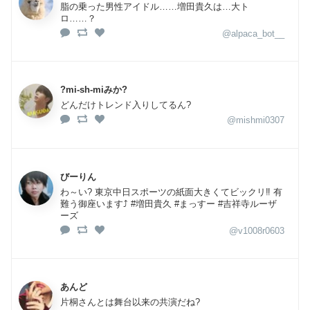
脂の乗った男性アイドル……増田貴久は…大ト
ロ……？
@alpaca_bot__
?mi-sh-miみか?
どんだけトレンド入りしてるん?
@mishmi0307
びーりん
わ～い? 東京中日スポーツの紙面大きくてビックリ‼️ 有
難う御座います⤴️ #増田貴久 #まっすー #吉祥寺ルーザ
ーズ
@v1008r0603
あんど
片桐さんとは舞台以来の共演だね?