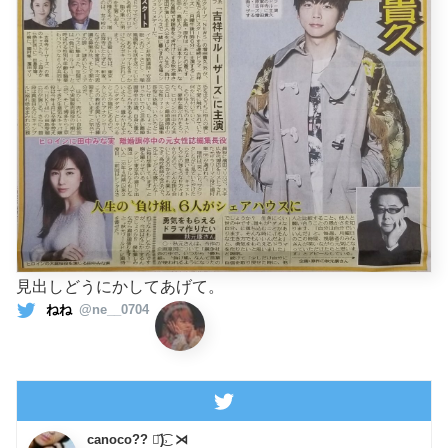
見出しどうにかしてあげて。
ねね
@ne__0704
canoco?? ❥᷁)͜͡˒ ⋊