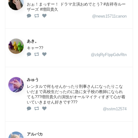
おぉ！まっすー！ ドラマ主演おめでとう? #吉祥寺ルー
ザーズ #増田貴久
@news15711canon
あき。
キャー??
@zbjRyFIppGdvRtn
みゅう
レンタルで何もせんかったり刑事さんになったりこな
いだまで高校生だったのに急に女子校の教師になられ
ても???増田貴久の演技がオールマイティすぎて心が着
いていきません好きです???
@sstm12574
アルパカ