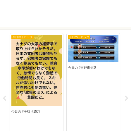
今日のトピック
今日のトピック
今
今日の #交野市長選
今日
今日の #手取り15万