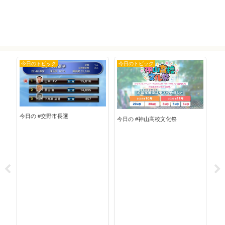
今日のトピック
今日のトピック
今
今日の #交野市長選
今日の #神山高校文化祭
今日