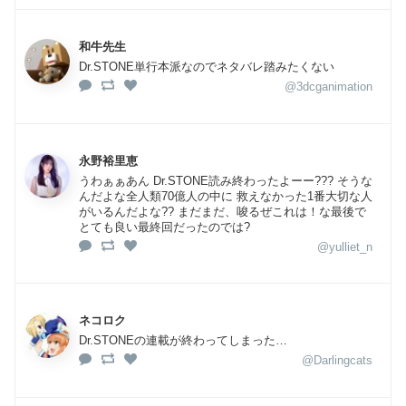
和牛先生
Dr.STONE単行本派なのでネタバレ踏みたくない
@3dcganimation
永野裕里恵
うわぁぁあん Dr.STONE読み終わったよーー??? そうな
んだよな全人類70億人の中に 救えなかった1番大切な人
がいるんだよな?? まだまだ、唆るぜこれは！な最後で
とても良い最終回だったのでは?
@yulliet_n
ネコロク
Dr.STONEの連載が終わってしまった…
@Darlingcats