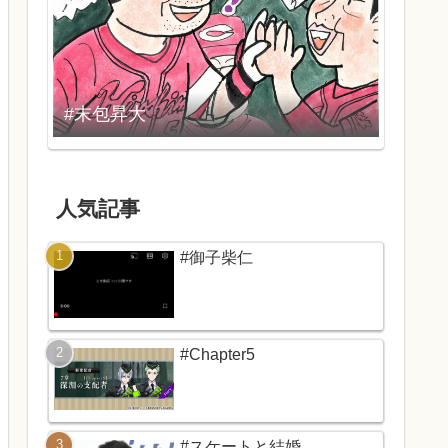
#末包昇大
人気記事
#御子柴仁
#Chapter5
#スケートと結婚