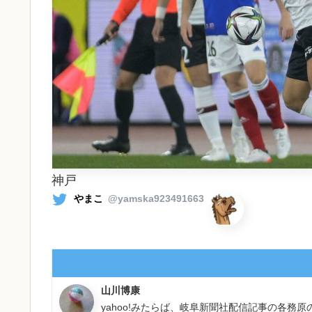
神戸
やまこ
@yamska923491663
山川博康
yahoo!みたらば、岐阜新聞社配信記事の各務