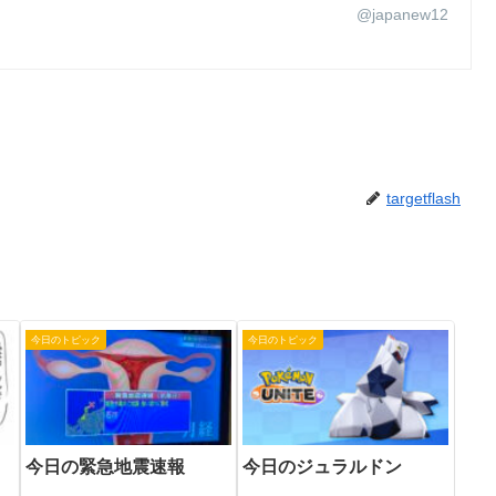
@japanew12
targetflash
今日のトピック
今日のトピック
今日の緊急地震速報
今日のジュラルドン