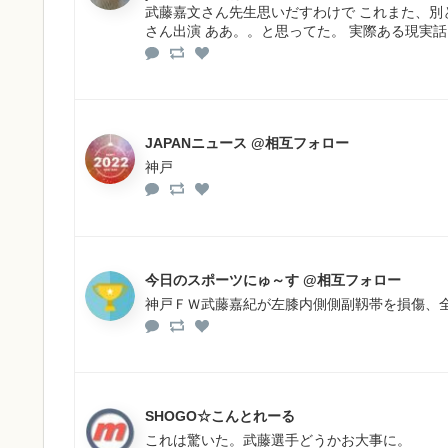
武藤嘉文さん先生思いだすわけで これまた、
さん出演 ああ。。と思ってた。 実際ある現実
JAPANニュース @相互フォロー
神戸
今日のスポーツにゅ～す @相互フォロー
神戸ＦＷ武藤嘉紀が左膝内側側副靱帯を損傷、
SHOGO☆こんとれーる
これは驚いた。武藤選手どうかお大事に。