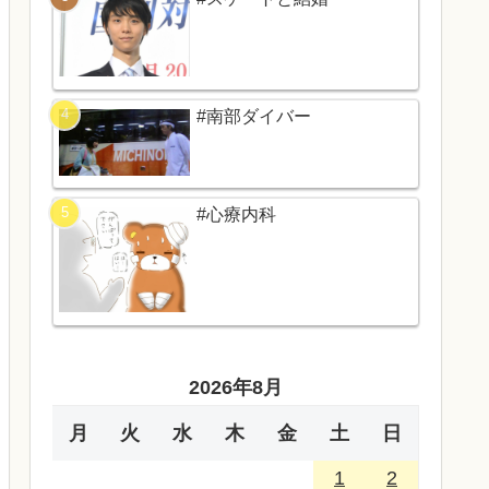
#南部ダイバー
#心療内科
2026年8月
月
火
水
木
金
土
日
1
2