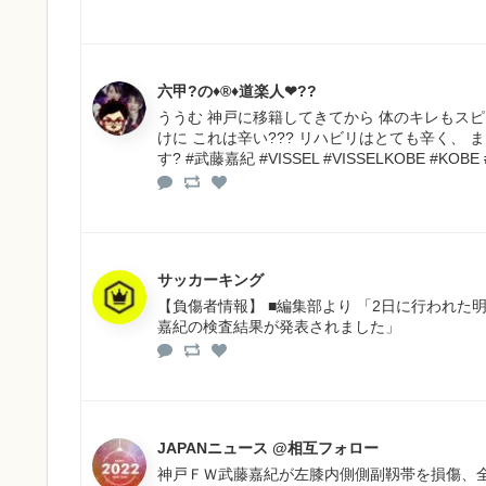
六甲?の♦®♦道楽人❤??
ううむ 神戸に移籍してきてから 体のキレもス
けに これは辛い??? リハビリはとても辛く、
す? #武藤嘉紀 #VISSEL #VISSELKOBE #KO
サッカーキング
【負傷者情報】 ■編集部より 「2日に行われた
嘉紀の検査結果が発表されました」
JAPANニュース @相互フォロー
神戸ＦＷ武藤嘉紀が左膝内側側副靱帯を損傷、