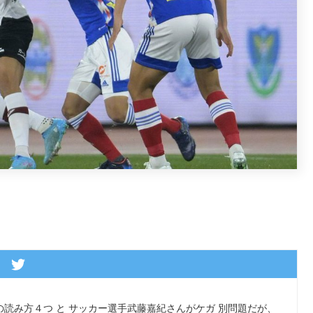
原の読み方４つ と サッカー選手武藤嘉紀さんがケガ 別問題だが、