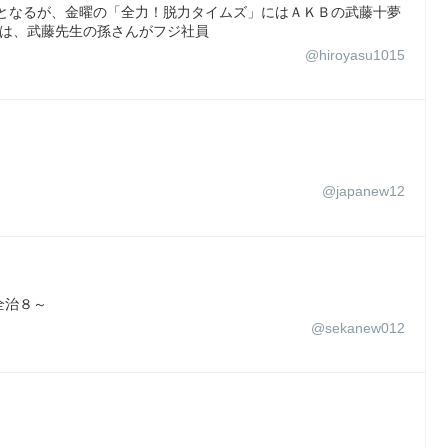
別となるが、金曜の「全力！脱力タイムズ」にはＡＫＢの武藤十夢
話は、武藤先生の孫さんがフジ社員
@hiroyasu1015
@japanew12
全治８～
@sekanew012