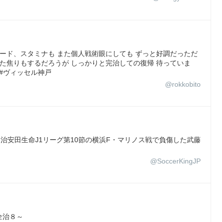
ピード、スタミナも また個人戦術眼にしても ずっと好調だっただ
 また焦りもするだろうが しっかりと完治しての復帰 待っていま
BE #ヴィッセル神戸
@rokkobito
明治安田生命J1リーグ第10節の横浜F・マリノス戦で負傷した武藤
@SoccerKingJP
全治８～