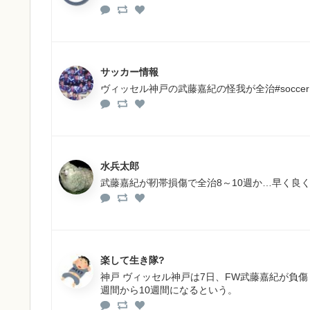
サッカー情報
ヴィッセル神戸の武藤嘉紀の怪我が全治#soccer #footba
水兵太郎
武藤嘉紀が靭帯損傷で全治8～10週か…早く良
楽して生き隊?
神戸 ヴィッセル神戸は7日、FW武藤嘉紀が負
週間から10週間になるという。