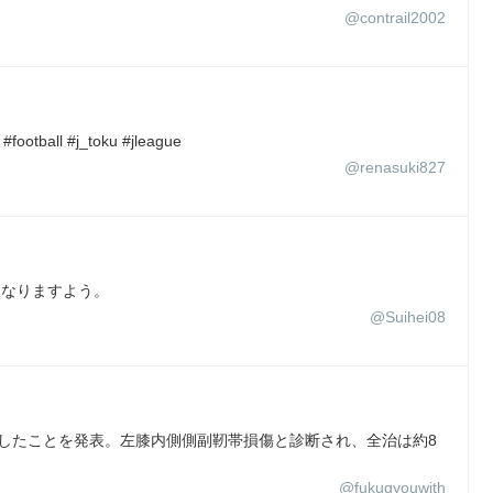
@contrail2002
ll #j_toku #jleague
@renasuki827
くなりますよう。
@Suihei08
傷したことを発表。左膝内側側副靭帯損傷と診断され、全治は約8
@fukugyouwith