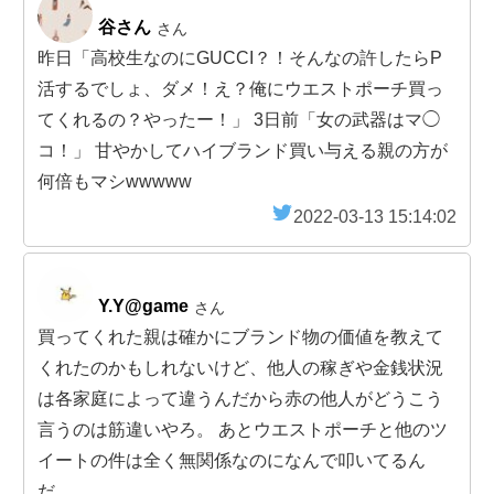
谷さん
さん
昨日「高校生なのにGUCCI？！そんなの許したらP
活するでしょ、ダメ！え？俺にウエストポーチ買っ
てくれるの？やったー！」 3日前「女の武器はマ◯
コ！」 甘やかしてハイブランド買い与える親の方が
何倍もマシwwwww
2022-03-13 15:14:02
Y.Y@game
さん
買ってくれた親は確かにブランド物の価値を教えて
くれたのかもしれないけど、他人の稼ぎや金銭状況
は各家庭によって違うんだから赤の他人がどうこう
言うのは筋違いやろ。 あとウエストポーチと他のツ
イートの件は全く無関係なのになんで叩いてるん
だ。