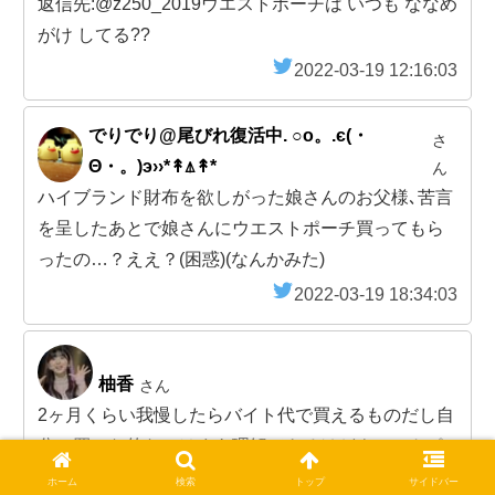
返信先:@z250_2019ウエストポーチは いつも ななめ
がけ してる??
2022-03-19 12:16:03
でりでり@尾びれ復活中. ○o。.є(・
さ
Θ・。)э››*↟⍋↟*
ん
ハイブランド財布を欲しがった娘さんのお父様､苦言
を呈したあとで娘さんにウエストポーチ買ってもら
ったの…？ええ？(困惑)(なんかみた)
2022-03-19 18:34:03
柚香
さん
2ヶ月くらい我慢したらバイト代で買えるものだし自
分で買いな的なのはまあ理解できるけどウエストポ
ーチプレゼントするね的なこと言われたらそんなの
ホーム
検索
トップ
サイドバー