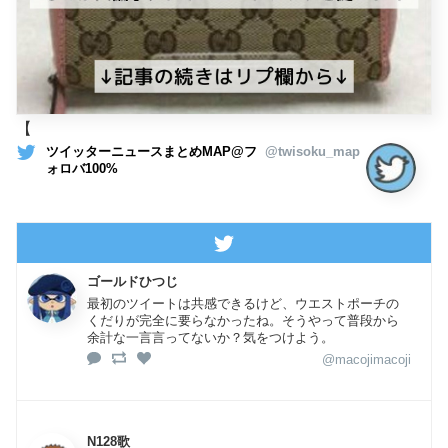
【
ツイッターニュースまとめMAP@フ
@twisoku_map
ォロバ100%
ゴールドひつじ
最初のツイートは共感できるけど、ウエストポーチの
くだりが完全に要らなかったね。そうやって普段から
余計な一言言ってないか？気をつけよう。
@macojimacoji
N128歌