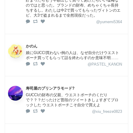
貯まったらもう半額出して買ってあげたらいい塩梅な
のではと思った。ブランドの財布、めちゃくちゃ長持
ちするし。わたしは中2で買ってもらったヴィトンのエ
ピ、大3で盗まれるまで全然現役だった。
@yumemi5364
かのん
娘にGUCCI買わない例の人は、なぜ自分だけウエスト
ポーチ買ってもらって話を終わらすのか意味不明……
@PASTEL_KANON
寿司屋のプリンアラモード?
GUCCIの財布の父親、ウエストポーチのくだり
で？？？だったけど普段のツイートきしょすぎてブロ
ックした ウエストポーチこそ自分で買えよ
@xiu_freeze0823