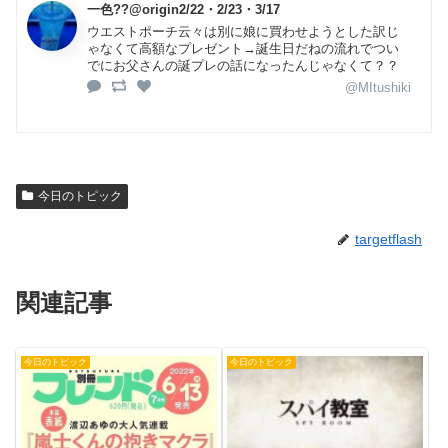
一色??@origin2/22・2/23・3/17
ウエストポーチ云々は別に娘に買わせようとした訳じ
ゃなくて高額なプレゼント→誕生日だねの流れでつい
でにお父さんの誕プレの話になったんじゃなくて？？
@MItushiki
今日のトピック
targetflash
関連記事
今日のトピック
今日のトピック