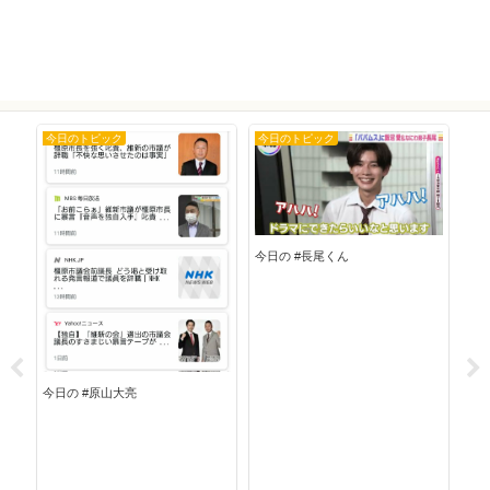
今日のトピック
今日のトピック
今
今日の #長尾くん
今日の #原山大亮
今日