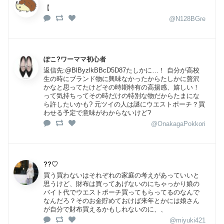
【
@N128BGre
ぽこ?ワーママ初心者
返信先:@BlByzlkBBcD5D87たしかに…！ 自分が高校
生の時にブランド物に興味なかったからたしかに贅沢
かなと思ってたけどその時期特有の高揚感、嬉しい！
って気持ちってその時だけの特別な物だからたまにな
ら許したいかも? 元ツイの人は謎にウエストポーチ？買
わせる予定で意味がわからないけど?
@OnakagaPokkori
??♡
買う買わないはそれぞれの家庭の考えがあっていいと
思うけど、財布は買ってあげないのにちゃっかり娘の
バイト代でウエストポーチ買ってもらってるのなんで
なんだろ？そのお金貯めておけば来年とかには娘さん
が自分で財布買えるかもしれないのに、、
@miyuki421