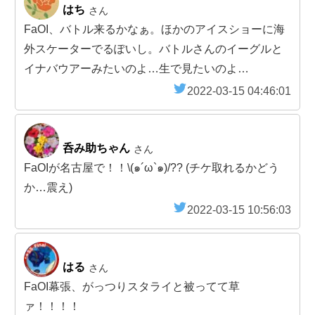
はち
さん
FaOI、バトル来るかなぁ。ほかのアイスショーに海
外スケーターでるぽいし。バトルさんのイーグルと
イナバウアーみたいのよ…生で見たいのよ…
2022-03-15 04:46:01
呑み助ちゃん
さん
FaOIが名古屋で！！\(๑´ω`๑)/︎?︎? (チケ取れるかどう
か…震え)
2022-03-15 10:56:03
はる
さん
FaOI幕張、がっつりスタライと被ってて草
ァ！！！！