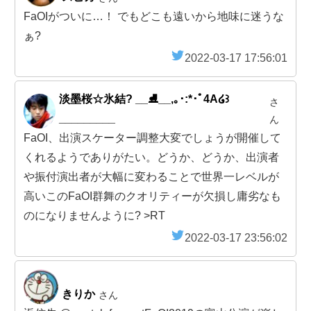
FaOIがついに…！ でもどこも遠いから地味に迷うな
ぁ?
2022-03-17 17:56:01
淡墨桜☆氷結? __⛸__,｡･:*･ﾟ4A໒꒱
さ
_________
ん
FaOI、出演スケーター調整大変でしょうが開催して
くれるようでありがたい。どうか、どうか、出演者
や振付演出者が大幅に変わることで世界一レベルが
高いこのFaOI群舞のクオリティーが欠損し庸劣なも
のになりませんように? >RT
2022-03-17 23:56:02
きりか
さん