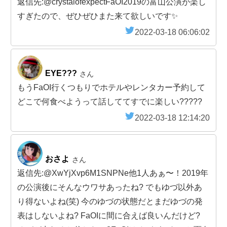
返信先:@crystalofexpectFaOI2019の富山公演が楽し
すぎたので、ぜひぜひまた来て欲しいです✨
2022-03-18 06:06:02
EYE???
さん
もうFaOI行くつもりでホテルやレンタカー予約して
どこで何食べようって話しててすでに楽しい?????
2022-03-18 12:14:20
おさよ
さん
返信先:@XwYjXvp6M1SNPNe他1人あぁ〜！2019年
の公演後にそんなウワサあったね? でもゆづ以外あ
り得ないよね(笑) 今のゆづの状態だとまだゆづの発
表はしないよね? FaOIに間に合えば良いんだけど?