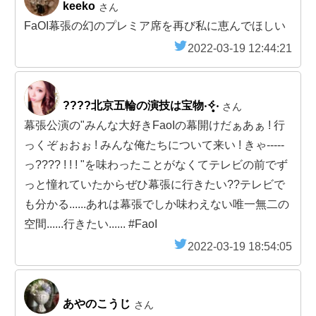
keeko
さん
FaOI幕張の幻のプレミア席を再び私に恵んでほしい
2022-03-19 12:44:21
????北京五輪の演技は宝物‧✧̣̥̇‧
さん
幕張公演の"みんな大好きFaoIの幕開けだぁあぁ ! 行
っくぞぉおぉ ! みんな俺たちについて来い ! きゃ-----
っ?‍?‍?‍? ! ! ! "を味わったことがなくてテレビの前でず
っと憧れていたからぜひ幕張に行きたい??テレビで
も分かる......あれは幕張でしか味わえない唯一無二の
空間......行きたい...... #FaoI
2022-03-19 18:54:05
あやのこうじ
さん