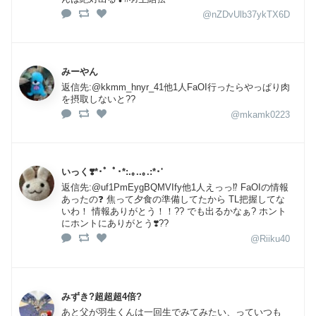
@nZDvUlb37ykTX6D
みーやん
返信先:@kkmm_hnyr_41他1人FaOI行ったらやっぱり肉
を摂取しないと??
@mkamk0223
いっく❣️*･゜ﾟ･*:.｡..｡.:*･'
返信先:@uf1PmEygBQMVIfy他1人えっっ⁉️ FaOIの情報
あったの❓ 焦って夕食の準備してたから TL把握してな
いわ！ 情報ありがとう！！?? でも出るかなぁ? ホント
にホントにありがとう❣️??
@Riiku40
みずき?超超超4倍?
あと父が羽生くんは一回生でみてみたい、っていつも