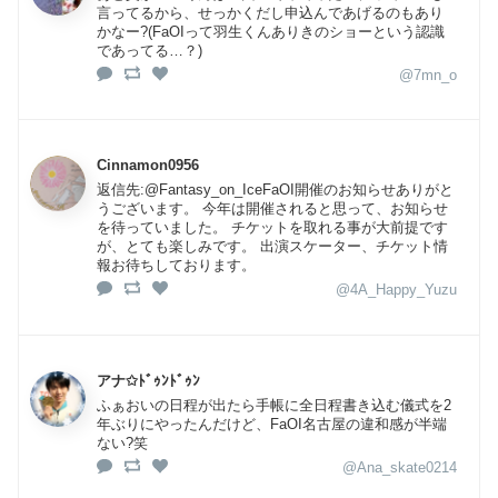
言ってるから、せっかくだし申込んであげるのもあり
かなー?(FaOIって羽生くんありきのショーという認識
であってる…？)
@7mn_o
Cinnamon0956
返信先:@Fantasy_on_IceFaOI開催のお知らせありがと
うございます。 今年は開催されると思って、お知らせ
を待っていました。 チケットを取れる事が大前提です
が、とても楽しみです。 出演スケーター、チケット情
報お待ちしております。
@4A_Happy_Yuzu
アナ✩ﾄﾞｩﾝﾄﾞｩﾝ
ふぁおいの日程が出たら手帳に全日程書き込む儀式を2
年ぶりにやったんだけど、FaOI名古屋の違和感が半端
ない?笑
@Ana_skate0214