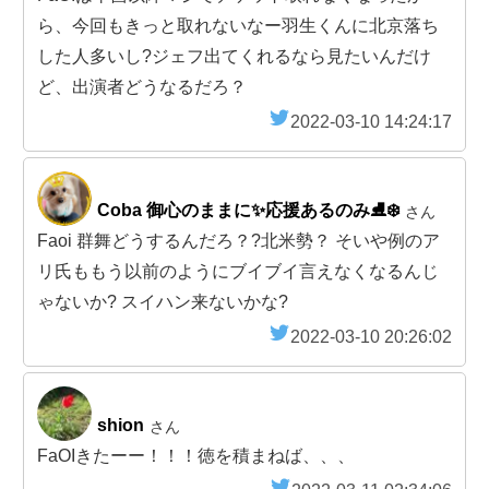
ら、今回もきっと取れないなー羽生くんに北京落ち
した人多いし?ジェフ出てくれるなら見たいんだけ
ど、出演者どうなるだろ？
2022-03-10 14:24:17
Coba 御心のままに✨応援あるのみ⛸❄️
さん
Faoi 群舞どうするんだろ？?北米勢？ そいや例のア
リ氏ももう以前のようにブイブイ言えなくなるんじ
ゃないか? スイハン来ないかな?
2022-03-10 20:26:02
shion
さん
FaOIきたーー！！！徳を積まねば、、、