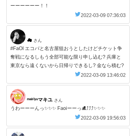
ーーーーーー！！
2022-03-09 07:36:03
☁
さん
#FaOI エコパと名古屋狙おうとしたけどチケット争
奪戦になるしもう全部可能な限り申し込む? 兵庫と
東京なら遠くないから日帰りできるし? 金なら積む?
2022-03-09 13:46:02
ᵐᵃᵏⁱʸᵘマキユ
さん
うわーーーんっ✨✨✨ Faoiーーっ⛸⤴️⤴️⤴️✨✨✨
2022-03-09 19:56:03