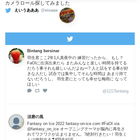
カメラロール探してみました
えいうあああ
@eiuaaa
Bintang bersinar
羽生君ここ2年1人真夜中の 練習だったから、 もし？
FaOIに出演出来たら またみんなと楽しい時間を持てる
だろう事それも嬉しいんだよねー? 人と話をする事が好
きな人だし 試合では集中してそんな時間は あまり持て
ないだろうし。 羽生君にとっても幸せな梅雨に なって
ほしい
@1217bintang
須磨の風
Fantasy on Ice 2022 fantasy-on-ice.com #FaOI via
@fantasy_on_ice オープニングテーマが脳内に再生さ
れてワクワクが止まりません。?絶対行きたい！羽生く
んは絶対出る❣#羽生結弦