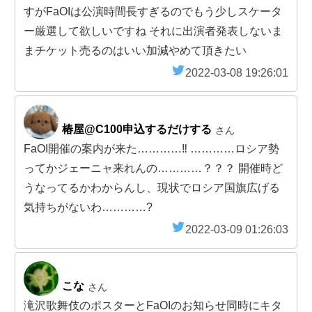
すがFaOIは公演時間長すぎるのでもう少しスケータ
ー厳選して欲しいですね それに出演者発表しないま
まチケット売るのはいい加減やめて頂きたい
2022-03-08 19:26:01
椿屋@C100申込するだけする
さん
FaOI開催の案内が来た…………‼️ …………ロシア勢
ってかジェーニャ来れんの…………？？？ 開催時ど
うなってるかわからんし、現状でロシア国旗広げる
気持ちがないわ…………?
2022-03-09 01:26:03
こな
さん
滝沢歌舞伎のポスターとFaOIのお知らせ同時にキタ