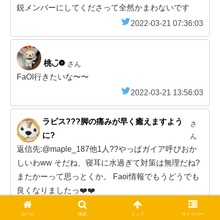
鋭メンバーにしてくださって全然かまわないです
2022-03-21 07:36:03
桃◡̈❁
さん
FaOI行きたいな〜〜
2022-03-21 13:56:03
ラピス???脚の痛みが早く癒えますよう
さ
に?
ん
返信先:@maple_187他1人??やっぱガイア呼びおか
しいわww そだね、寝耳に水過ぎて対策は無理だね?
またかーって思っとくか。 Faoi情報でもうどうでも
良くなりましたっ❤️❤️
2022-03-21 20:06:03
ホーム
検索
トップ
サイドバー