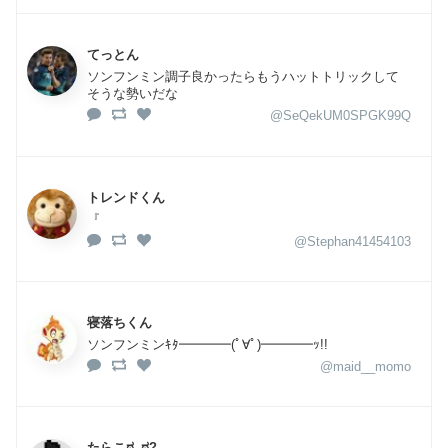
てっとん
ソンフンミン調子良かったらもうハットトリックして
そうな勢いだな
@SeQekUM0SPGK99Q
トレンドくん
『
@Stephan41454103
寝落ちくん
ソンフンミンｷﾀ━━━━(ﾟ∀ﾟ)━━━━ｯ!!
@maid__momo
たらこಠ_ಠ?