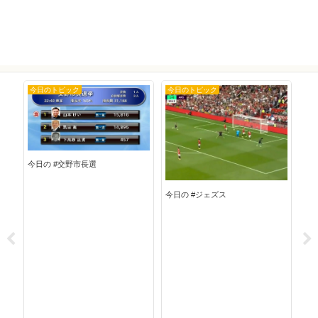
今日のトピック
今日のトピック
今
今日の #交野市長選
今日の #ジェズス
今日