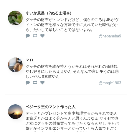
すいか風呂（?ぬるま湯♨️）
グッチの財布がトレンドだけど、僕らのころはJKがヴ
ィトンの財布を様々な方法で手に入れていた時代だか
ら、たいして珍しいことではないよね。
@nebaneba9
マロ
グッチの財布を誰が持とうがそれはそれぞれの価値観
やし好きにしたらええやん そんなんで言い争うのは悲
しいやん #素敵やん
@magic1903
ベジータ王のマント作った人
デートとかプレゼントて多少無理するからそれであん
ま貧乏とかはよく分からんと思うんよなぁ サイゼで喜
ぶ女にグッチの財布買ってあげたくなるんだし キャバ
嬢とかインフルエンサーとかっていくら人気でもごく