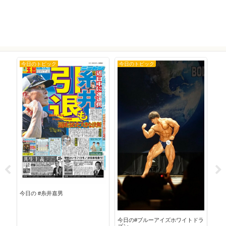
今日のトピック
今日のトピック
今
今日
今日の #糸井嘉男
今日の#ブルーアイズホワイトドラ