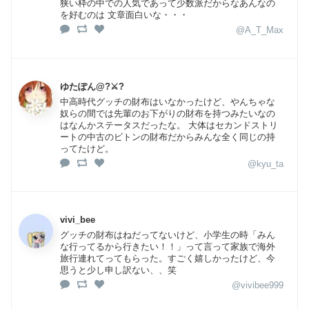
狭い枠の中での人気であって少数派だからなあんなの
を好むのは 文章面白いな・・・
@A_T_Max
ゆたぽん@?⚔?
中高時代グッチの財布はいなかったけど、やんちゃな
奴らの間では先輩のお下がりの財布を持つみたいなの
はなんかステータスだったな。 大体はセカンドストリ
ートの中古のビトンの財布だからみんな全く同じの持
ってたけど。
@kyu_ta
vivi_bee
グッチの財布はねだってないけど、小学生の時「みん
な行ってるから行きたい！！」って言って家族で海外
旅行連れてってもらった。すごく嬉しかったけど、今
思うと少し申し訳ない、、笑
@vivibee999