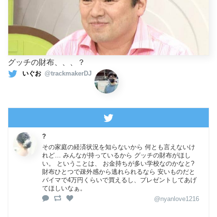
グッチの財布、、、？
いぐお
@trackmakerDJ
?
その家庭の経済状況を知らないから 何とも言えないけ
れど… みんなが持っているから グッチの財布がほし
い。 ということは、 お金持ちが多い学校なのかなと?
財布ひとつで疎外感から逃れられるなら 安いものだと
バイマで4万円くらいで買えるし、プレゼントしてあげ
てほしいなぁ。
@nyanlove1216