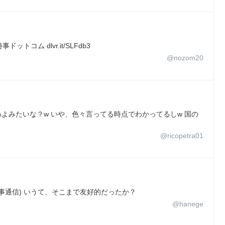
コム dlvr.it/SLFdb3
@nozom20
わよみたいな？w いや、色々言ってる時点でわかってるしw 国の
@ricopetra01
事通信) いうて、そこまで友好的だったか？
@hanege