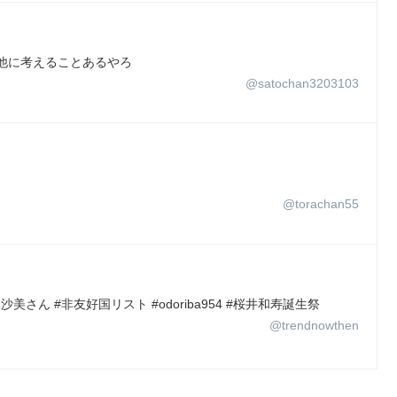
他に考えることあるやろ
@satochan3203103
@torachan55
さん #非友好国リスト #odoriba954 #桜井和寿誕生祭
@trendnowthen