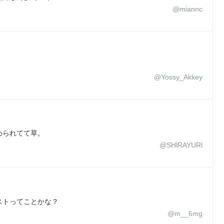
@miannc
@Yossy_Akkey
められてて草。
@SHlRAYURl
ストってことかな？
@m__6mg