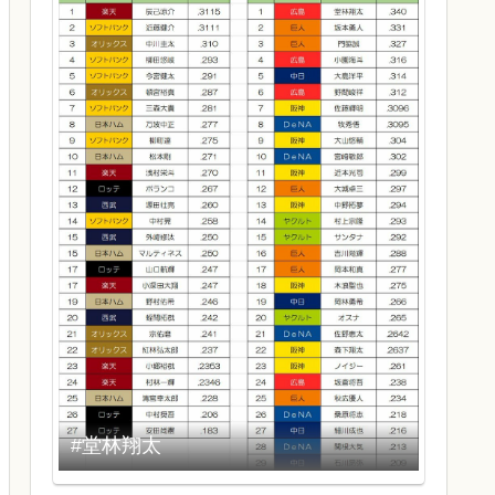
#堂林翔太