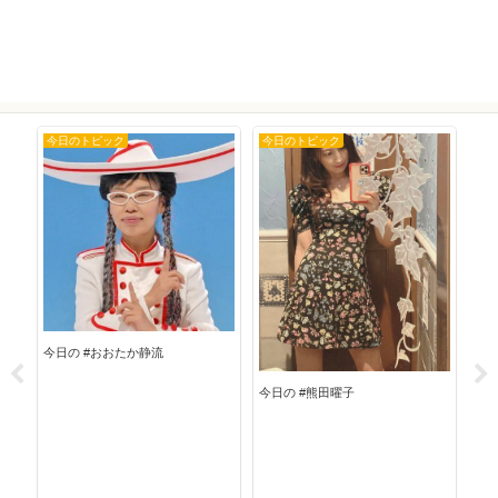
今日のトピック
今日のトピック
今
今日
今日の #おおたか静流
今日の #熊田曜子