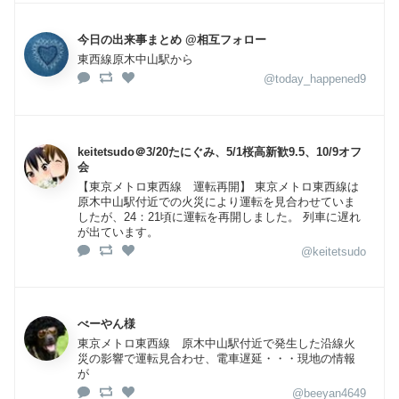
今日の出来事まとめ @相互フォロー
東西線原木中山駅から
@today_happened9
keitetsudo＠3/20たにぐみ、5/1桜高新歓9.5、10/9オフ
会
【東京メトロ東西線 運転再開】 東京メトロ東西線は
原木中山駅付近での火災により運転を見合わせていま
したが、24：21頃に運転を再開しました。 列車に遅れ
が出ています。
@keitetsudo
べーやん様
東京メトロ東西線 原木中山駅付近で発生した沿線火
災の影響で運転見合わせ、電車遅延・・・現地の情報
が
@beeyan4649