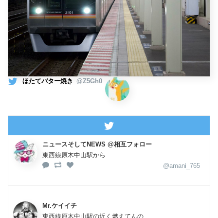
ほたてバター焼き
@Z5Gh0
ニュースそしてNEWS @相互フォロー
東西線原木中山駅から
@amani_765
Mr.ケイイチ
東西線原木中山駅の近く燃えてんの