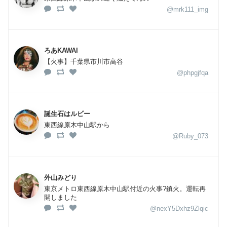
@mrk111_img
ろあKAWAI
【火事】千葉県市川市高谷
@phpgjfqa
誕生石はルビー
東西線原木中山駅から
@Ruby_073
外山みどり
東京メトロ東西線原木中山駅付近の火事?鎮火。運転再
開しました
@nexY5Dxhz9Zlqic