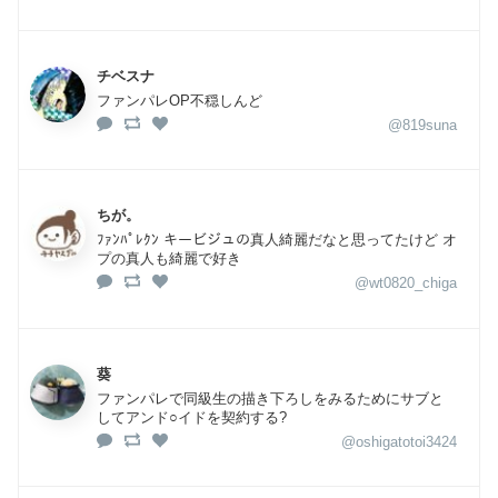
チベスナ
ファンパレOP不穏しんど
@819suna
ちが。
ﾌｧﾝﾊﾟﾚｸﾝ キービジュの真人綺麗だなと思ってたけど オ
プの真人も綺麗で好き
@wt0820_chiga
葵
ファンパレで同級生の描き下ろしをみるためにサブと
してアンド○イドを契約する?
@oshigatotoi3424