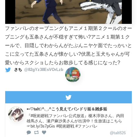
ファンパレのオープニングもアニメ１期第２クールのオー
プニングも五条さんが不穏すぎて怖い?アニメ１期第１ク
ールで、目隠しでわからんがたぶんニヤケ面でたっかいと
こに立ってた五条さんが懐かしい?伏黒と玉犬ちゃんが可
愛いからスクショしたらお散歩してる感じになった?
さち
@82gYz38EsVOrLzb
➸♡talt^._.^こう見えてバンドリ垢＆雑多垢
『#呪術廻戦ファンパレ公式放送』榎木淳弥さん、内田
雄馬さん、瀬戸麻沙美さんが出演中！生放送はこちら
☞bit.ly/3s7pGis #呪術廻戦 #ファンパレ
@talt826