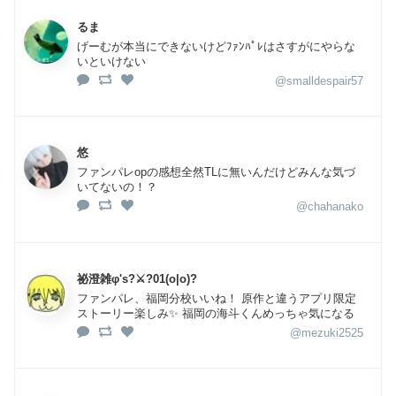
るま
げーむが本当にできないけどﾌｧﾝﾊﾟﾚはさすがにやらな
いといけない
@smalldespair57
悠
ファンパレopの感想全然TLに無いんだけどみんな気づ
いてないの！？
@chahanako
祕澄雑φ's?⚔?01(o|o)?
ファンパレ、福岡分校いいね！ 原作と違うアプリ限定
ストーリー楽しみ✨ 福岡の海斗くんめっちゃ気になる
@mezuki2525