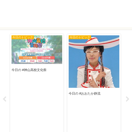
今日のトピック
今日のトピック
今
今日の #神山高校文化祭
今日の #おおたか静流
今日