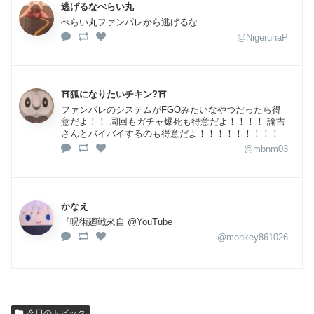
逃げるなぺらい丸
ぺらい丸ファンパレから逃げるな
@NigerunaP
⛩狐になりたいチキン?⛩
ファンパレのシステムがFGOみたいなやつだったら得
意だよ！！ 周回もガチャ爆死も得意だよ！！！！ 諭吉
さんとバイバイするのも得意だよ！！！！！！！！！
@mbnm03
かなえ
『呪術廻戦來自 @YouTube
@monkey861026
今日のトピック