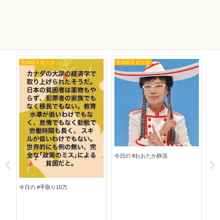
今日のトピック
今日のトピック
今
今日の #おおたか静流
今日の #手取り15万
今日