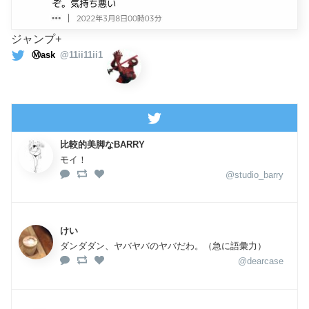
ジャンプ+
Ⓜ︎ask
@11ii11ii1
比較的美脚なBARRY
モイ！
@studio_barry
けい
ダンダダン、ヤバヤバのヤバだわ。（急に語彙力）
@dearcase