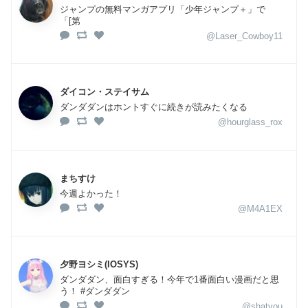
ジャンプの無料マンガアプリ「少年ジャンプ＋」で
「[第
@Laser_Cowboy11
ダイコン・ステイサム
ダンダダンはホントすぐに続きが読みたくなる
@hourglass_rox
まちすけ
今週よかった！
@M4A1EX
夕野ヨシミ(IOSYS)
ダンダダン、面白すぎる！今年で1番面白い漫画だと思
う！ #ダンダダン
@shatyou