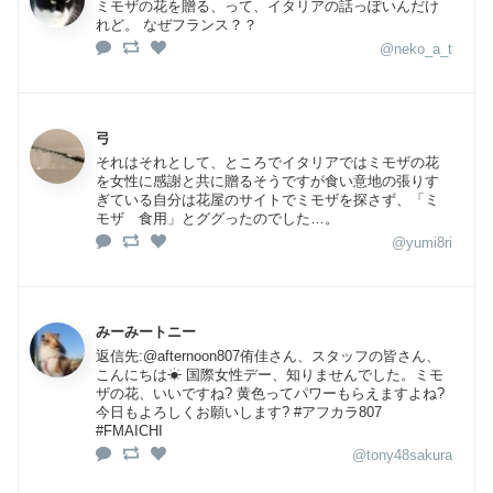
ミモザの花を贈る、って、イタリアの話っぽいんだけ
れど。 なぜフランス？？
@neko_a_t
弓
それはそれとして、ところでイタリアではミモザの花
を女性に感謝と共に贈るそうですが食い意地の張りす
ぎている自分は花屋のサイトでミモザを探さず、「ミ
モザ 食用」とググったのでした…。
@yumi8ri
みーみートニー
返信先:@afternoon807侑佳さん、スタッフの皆さん、
こんにちは☀ 国際女性デー、知りませんでした。ミモ
ザの花、いいですね? 黄色ってパワーもらえますよね?
今日もよろしくお願いします? #アフカラ807
#FMAICHI
@tony48sakura