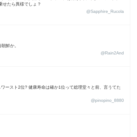
乗せたら異様でしょ？
@Sapphire_Rucola
南朝鮮か。
@Rain2And
ワースト2位? 健康寿命は確か1位って総理堂々と前、言うてた
@pinopino_8880