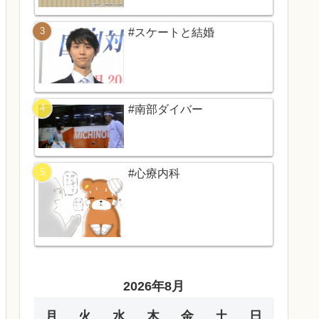
#スケートと結婚
#南部ダイバー
#心療内科
2026年8月
月
火
水
木
金
土
日