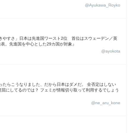
@Ayukawa_Royko
きやすさ」日本は先進国ワースト2位 首位はスウェーデン／英
発表。先進国を中心とした29カ国が対象』
@ayokota
ったらこうなりました、だから日本はダメだ。 全否定はしない
窮屈にしてるのでは？ フェミが情報切り取って利用するでしょう
@ne_aru_kone