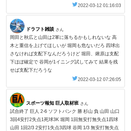
2022-03-12 01:16:03
ドラフト雑談
さん
岡田と秋広と山田は2軍に落ちるかもしれないな 高
木と重信を上げてほしいが 堀岡も危ないだろ 四球出
さなければ支配下なんだろうけど 堀田、鍬原は支配
下ほぼ確定で 谷岡が1イニング試してみて 結果を残
せば支配下だろうな
2022-03-12 07:26:05
スポーツ報知 巨人取材班
さん
試合終了 巨人 2-6 ソフトバンク 勝 杉山 負 山田 山口
3回4安打2失点1死球3K 堀岡 1回無安打無失点1四球
山田 1回2/3 2安打1失点3四球 谷岡 1/3 無安打無失点