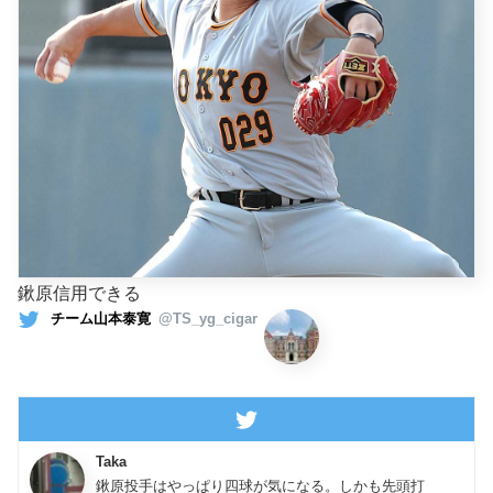
鍬原信用できる
チーム山本泰寛
@TS_yg_cigar
Taka
鍬原投手はやっぱり四球が気になる。しかも先頭打