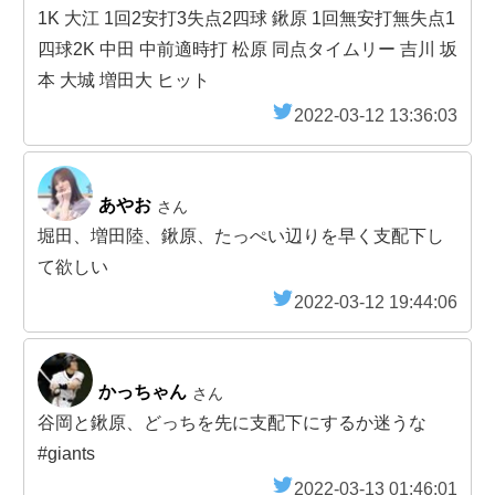
1K 大江 1回2安打3失点2四球 鍬原 1回無安打無失点1
四球2K 中田 中前適時打 松原 同点タイムリー 吉川 坂
本 大城 増田大 ヒット
2022-03-12 13:36:03
あやお
さん
堀田、増田陸、鍬原、たっぺい辺りを早く支配下し
て欲しい
2022-03-12 19:44:06
かっちゃん
さん
谷岡と鍬原、どっちを先に支配下にするか迷うな
#giants
2022-03-13 01:46:01