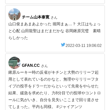
チーム山本泰寛
さん
山口俊まあまあよかった 堀岡まぁ…？ 大江はちょっ
と心配 山田龍聖はまだまだかな 谷岡鍬原完璧 素晴
らしかった
2022-03-11 19:06:02
GFAN.CC
さん
鍬原ルーキー時の反省がキチンと大勢のリリーフ起
用として表れているのかなと。無理やりリリーフタ
イプの投手をドラ一だからといって先発をやらせた
結果、緩急を求めたり、力8分目での投球やコントロ
ールに気がいき、自分を見失いここまで回り道させ
てしまった。平内も同様。 #ジャイアンツ