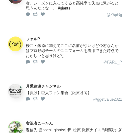
者。シーズンに入ってくると高確率で失点に繋がると
思うんだよなー。 #giants
@Z5pGg
ファルP
桜井・鍬原に加えてここに名前がないけど今村なんか
はプロ野球チームのユニフォームを着用できた時点で
おかしいと思うけどな
@FARU_P
月兎連渡チャンネル
【負け】巨人ファン集合【鍬原谷岡】
@ggetvalue2021
実況者こーたん
返信先:@hochi_giants中田 松原 鍬原ナイス 球審狭すぎ