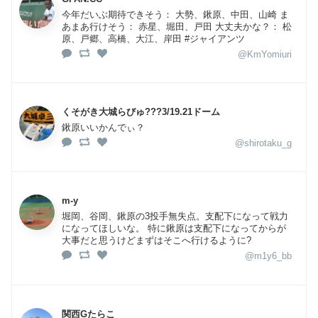
今年だいぶ期待できそう： 大勢、鍬原、中田、山崎 ま
あまあ行けそう： 赤星、堀田、戸田 大丈夫かな？： 松
原、戸郷、高橋、大江、岸田 #ジャイアンツ
@KmYomiuri
くそがき大城らびゅ???3/19.21ドーム
鍬原いいかんでぃ？
@shirotaku_g
m-y
堀岡、谷岡、鍬原の3投手無失点。支配下になって戦力
になってほしいな。 特に鍬原は支配下になってからが
大事だと思うけどまずはそこへ行けるように?
@m1y6_bb
関西Gたらこ