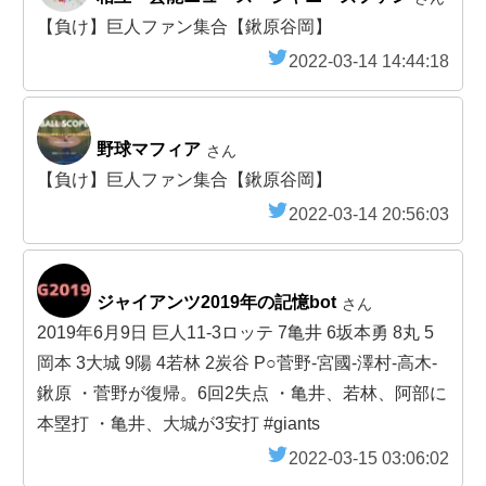
【負け】巨人ファン集合【鍬原谷岡】
2022-03-14 14:44:18
野球マフィア
さん
【負け】巨人ファン集合【鍬原谷岡】
2022-03-14 20:56:03
ジャイアンツ2019年の記憶bot
さん
2019年6月9日 巨人11-3ロッテ 7亀井 6坂本勇 8丸 5
岡本 3大城 9陽 4若林 2炭谷 P○菅野-宮國-澤村-高木-
鍬原 ・菅野が復帰。6回2失点 ・亀井、若林、阿部に
本塁打 ・亀井、大城が3安打 #giants
2022-03-15 03:06:02