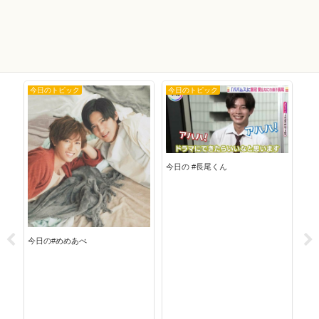
今日のトピック
今日のトピック
今
今日の #長尾くん
今日
今日の#めめあべ