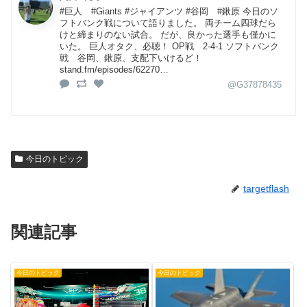
#巨人 #Giants #ジャイアンツ #谷岡 #鍬原 今日のソ
フトバンク戦について語りました。 両チーム四球だら
けと締まりのない試合。 だが、良かった選手も僅かに
いた。 巨人オタク、必聴！ OP戦 2-4-1 ソフトバンク
戦 谷岡、鍬原、支配下いけるど！
stand.fm/episodes/62270…
@G37878435
今日のトピック
targetflash
関連記事
今日のトピック
今日のトピック