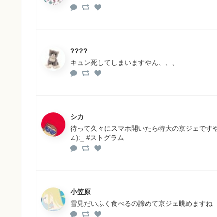
????
キュン死してしまいますやん、、、
シカ
待って久々にスマホ開いたら特大の京ジェですやん
∠):_ #ストグラム
小笠原
雪見だいふく食べるの諦めて京ジェ眺めますね