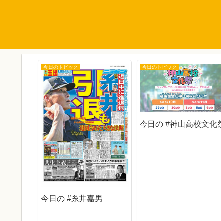
今日のトピック
今日のトピック
ん
今日の #神山高校文化
今日の #糸井嘉男