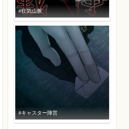
#狂気山脈
#キャスター陣営