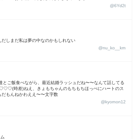
@6Yd2t
んだしまだ私は夢の中なのかもしれない
@nu_ko__km
友達とご飯食べながら、最近結婚ラッシュだね〜〜なんて話してる
?♡♡♡(時差)ねえ、きょもちゃんのもちもちほっぺにハートのス
ちだもんねかわええ〜〜文字数
@kyomon12
ラム