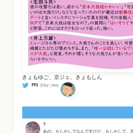
きょもゆご、京ジェ、きょもしん
ﾃﾂｺ
@ky_rwq
?
あの、もしかしてなんですけど、もしかして、