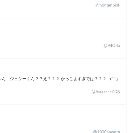
@nontanpink
@94O3a
…ジェシーくん？？え？？？ かっこよすぎでは？？？_:(´ `」
@SixxxxxxZDN
@1000sawara