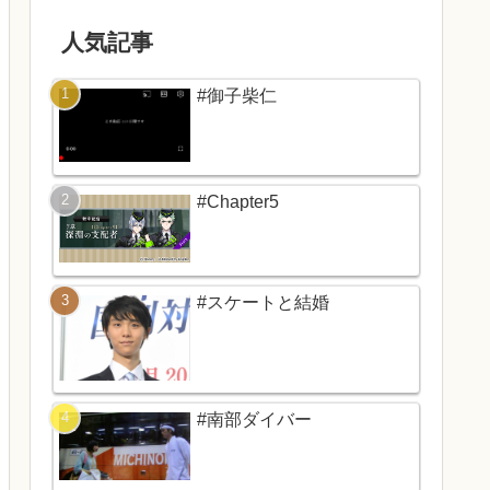
人気記事
#御子柴仁
#Chapter5
#スケートと結婚
#南部ダイバー