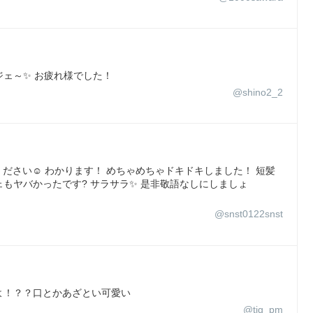
ェ～✨ お疲れ様でした！
@shino2_2
なってください☺️ わかります！ めちゃめちゃドキドキしました！ 短髪
ェもヤバかったです? サラサラ✨ 是非敬語なしにしましょ
@snst0122snst
よ！？？口とかあざとい可愛い
@tig_pm