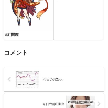
#紅閻魔
コメント
今日の8925人
今日の前山剛久