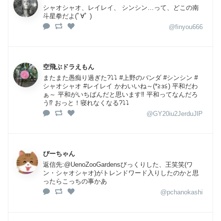
シャオシャオ、レイレイ、 シンシン…って、どこの南
斗星拳だよ(ﾟ∀ﾟ )
@finyou666
空飛ぶドラえもん
またまた愚痴り過ぎた?⤵️⤵️ #上野のバンダ #シンシン #
シャオシャオ #レイレイ かわいいね～(*≧з≦) 平和だわ
ぁ～ 平和がいちばんだと思います‼️ 平和ってなんだろ
う⁉️ おっと！寝れなくなる?⤵️⤵️
@GY20iu2JerduJlP
ぴーちゃん
返信先:@UenoZooGardensびっくりした、王笑笑(ワ
ン・シャオシャオ)がトレンドワード入りしたのかと思
ったらこっちの事かあ
@pchanokashi