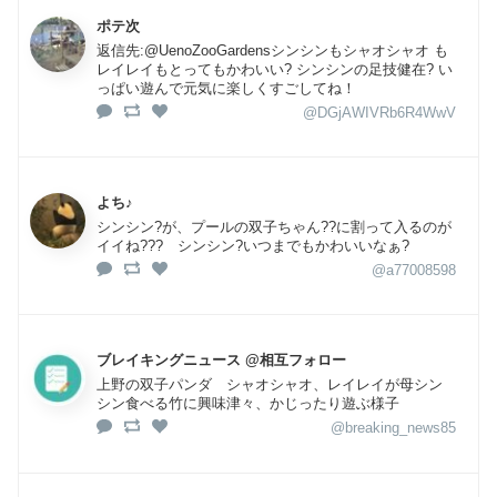
ポテ次
返信先:@UenoZooGardensシンシンもシャオシャオ も
レイレイもとってもかわいい? シンシンの足技健在? い
っぱい遊んで元気に楽しくすごしてね！
@DGjAWIVRb6R4WwV
よち♪
シンシン?が、プールの双子ちゃん??に割って入るのが
イイね??? シンシン?いつまでもかわいいなぁ?
@a77008598
ブレイキングニュース @相互フォロー
上野の双子パンダ シャオシャオ、レイレイが母シン
シン食べる竹に興味津々、かじったり遊ぶ様子
@breaking_news85