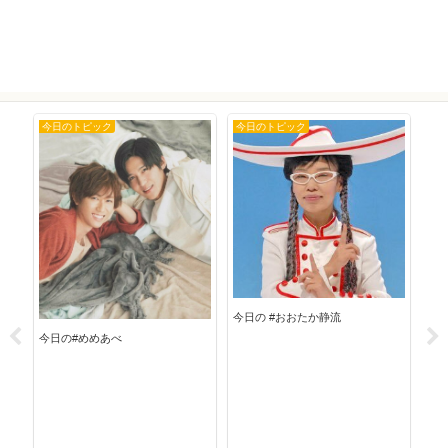
今日のトピック
今日のトピック
今
今日の #おおたか静流
今日の#めめあべ
今日