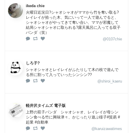
ikeda chie
火曜日近況日?シャオシャオがママから竹を奪い取る?
レイレイが拾った木、気にいって一人で遊んでると、
シャオシャオがやってきて奪い合い、ママが邪魔して
結局シャオシャオに取られる?露天風呂に入ってる双子
パンダ（笑）
@0107chie
しろ子?
シャオシャオとレイレイがふたりして木の枝で遊んで
る所に割って入っていったシンシン??
@shiroi_kaeru
軽井沢タイムズ 電子版
上野の双子パンダ シャオシャオ、レイレイが母シン
シン食べる竹に興味津々、かじったり遊ぶ様子#貿易 #
起業 #自動車
@karuizawatimes