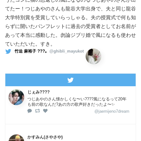
てたー！つじあやのさんも龍谷大学出身で、夫と同じ龍谷
大学特別賞を受賞していらっしゃる。夫の授賞式で何も知
らずに開いたパンフレットに過去の受賞者としてお名前が
あって本当に感動した。勿論ジブリ婚で風になるも使わせ
ていただいた。すき。
竹迫 麻裕子 ???｡
@ghibli_mayukot
じぇみ????
つじあやのさん懐かしくな〜い????風になるって20年
も前の歌なんだ?あの方の歌声好きだったよ〜✨
@jaemijeno7dream
かすみん(さやさや)