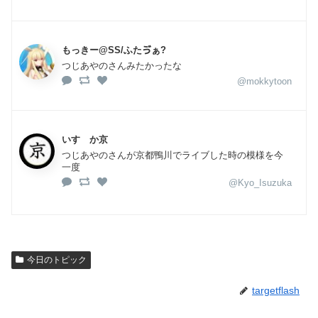
もっきー@SS/ふたゔぁ?
つじあやのさんみたかったな
@mokkytoon
いすゞか京
つじあやのさんが京都鴨川でライブした時の模様を今
一度
@Kyo_Isuzuka
今日のトピック
targetflash