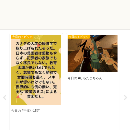
今日のトピック
今日のトピック
今
今日
今日の #しらたまちゃん
今日の #手取り15万