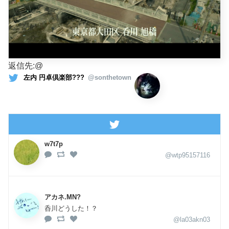
返信先:@
左内 円卓倶楽部???
@sonthetown
w7t7p
@wtp95157116
アカネ.MN?
呑川どうした！？
@la03akn03