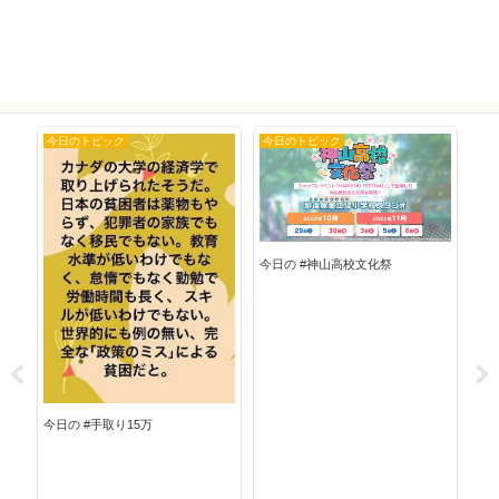
今日のトピック
今日のトピック
今
今日の #神山高校文化祭
今日
今日の #手取り15万