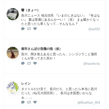
響（きょー）
呑川ニュース 地元住民 『いまのじきはない』 『冬はな
い』 夏は普通にあるんかーい！（笑） まぁ暖かくなっ
たと思ったら寒くなって…そんなもん？
@ae552
都市さんぽ@宿儺の指（仮）
呑川、聞き覚えあると思ったら、シンゴジラこと蒲田
くんが登ってきた所か！
@haruhicity
レイン
タイトルだけ見て、呑川だろ、と思ったら本当に呑川
だった（by元大田区民）。 呑川は水質悪いからな
ぁ……。
@BlueRain_854