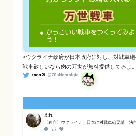
>ウクライナ政府が日本政府に対し、対戦車砲
戦車欲しいなら肉の万世が無料提供してるよ。
taco☮️
@70sNostalgia
えれ
〈独自〉ウクライナ、日本に対戦車砲要請 法