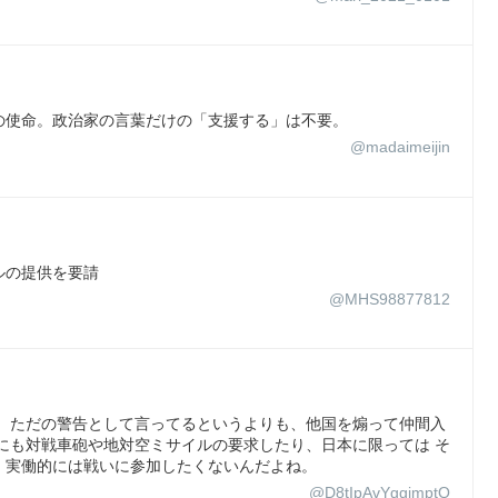
の使命。政治家の言葉だけの「支援する」は不要。
@madaimeijin
ルの提供を要請
@MHS98877812
分かるけど、ただの警告として言ってるというよりも、他国を煽って仲間入
にも対戦車砲や地対空ミサイルの要求したり、日本に限っては そ
、実働的には戦いに参加したくないんだよね。
@D8tIpAvYggjmptQ