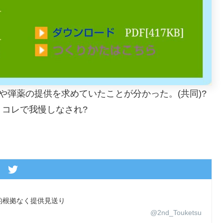
や弾薬の提供を求めていたことが分かった。(共同)?
コレで我慢しなされ?
的根拠なく提供見送り
@2nd_Touketsu