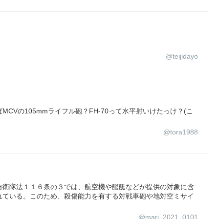
@teijidayo
CVの105mmライフル砲？FH-70って水平射いけたっけ？(こ
@tora1988
る自衛隊法１１６条の３では、航空機や艦艇などが提供の対象に含
れている。このため、殺傷能力を有する対戦車砲や地対空ミサイ
@mari_2021_0101