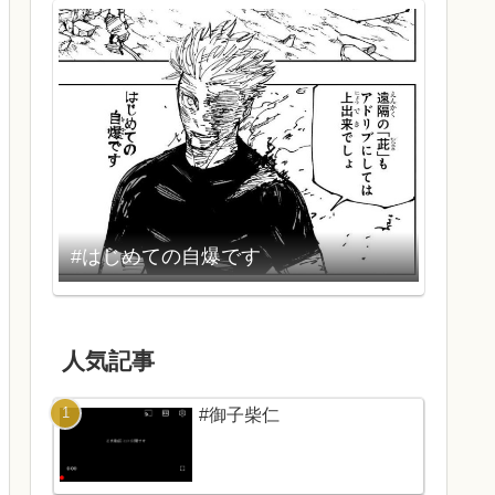
#はじめての自爆です
人気記事
#御子柴仁