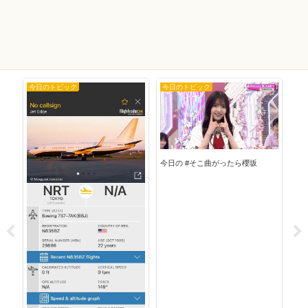
今日のトピック
今日のトピック
今
今日の #そこ曲がったら櫻坂
今日