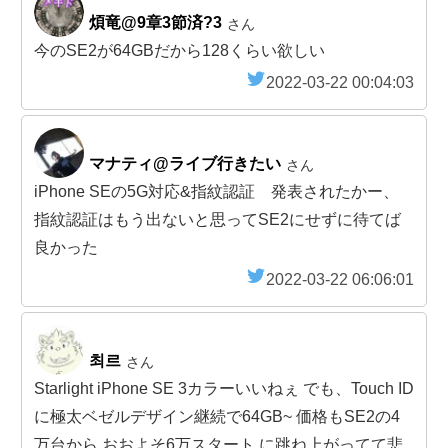
煩竜@9章3節済?3
さん
今のSE2が64GBだから128くらい欲しい
2022-03-22 00:04:03
マナティ@ライブ行きたい
さん
iPhone SEの5G対応&指紋認証 発表されたかー、
指紋認証はもう出ないと思ってSE2にせずに待てば
良かった
2022-03-22 06:06:01
최르
さん
Starlight iPhone SE 3カラーいいねぇ でも、Touch ID
に極太ベゼルデザイン継続で64GB~ 価格もSE2の4
万台から おおよそ6万スタート に跳ね上がってて悲