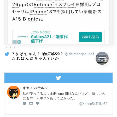
・・・・
? さ ば ち ゃ ん ? 山陰広域220 ?
@shimanepolice3
た れ ぱ ん だ ち ゃ ん ? い か
キセノン/テルル
私が使ってるスマホiPhone SE2なんだけど、新しいの
にもホームボタンあってよかった。
@Xenon54Tellur52