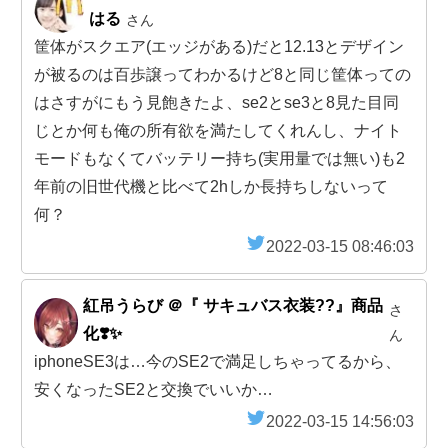
はる
さん
筐体がスクエア(エッジがある)だと12.13とデザイン
が被るのは百歩譲ってわかるけど8と同じ筐体っての
はさすがにもう見飽きたよ、se2とse3と8見た目同
じとか何も俺の所有欲を満たしてくれんし、ナイト
モードもなくてバッテリー持ち(実用量では無い)も2
年前の旧世代機と比べて2hしか長持ちしないって
何？
2022-03-15 08:46:03
紅吊うらび ＠『 サキュバス衣装??』商品
さ
化❣️✨
ん
iphoneSE3は…今のSE2で満足しちゃってるから、
安くなったSE2と交換でいいか…
2022-03-15 14:56:03