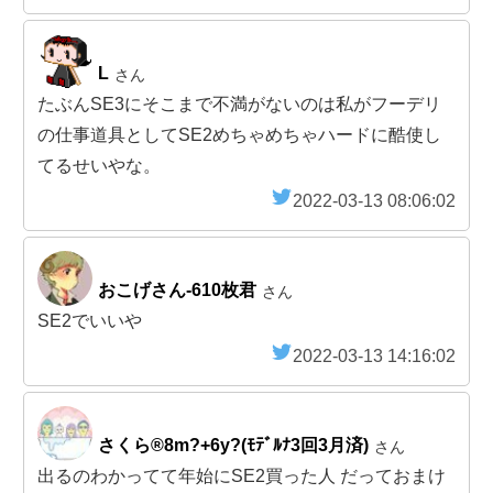
L
さん
たぶんSE3にそこまで不満がないのは私がフーデリ
の仕事道具としてSE2めちゃめちゃハードに酷使し
てるせいやな。
2022-03-13 08:06:02
おこげさん-610枚君
さん
SE2でいいや
2022-03-13 14:16:02
さくら®8m?+6y?(ﾓﾃﾞﾙﾅ3回3月済)
さん
出るのわかってて年始にSE2買った人 だっておまけ