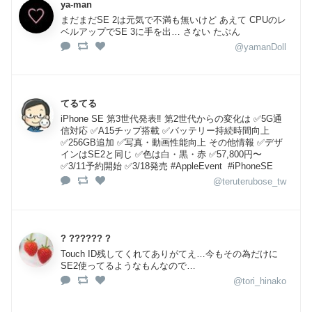
ya-man
まだまだSE 2は元気で不満も無いけど あえて CPUのレ
ベルアップでSE 3に手を出… さない たぶん
@yamanDoll
てるてる
iPhone SE 第3世代発表‼️ 第2世代からの変化は ✅5G通
信対応 ✅A15チップ搭載 ✅バッテリー持続時間向上
✅256GB追加 ✅写真・動画性能向上 その他情報 ✅デザ
インはSE2と同じ ✅色は白・黒・赤 ✅57,800円〜
✅3/11予約開始 ✅3/18発売 #AppleEvent #iPhoneSE
@teruterubose_tw
? ?????? ?
Touch ID残してくれてありがてえ…今もその為だけに
SE2使ってるようなもんなので…
@tori_hinako