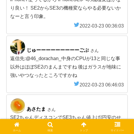
り良い！ SE2からSE3の機種変ならやる必要ないか
なーと言う印象。
2022-03-23 00:36:03
じゅーーーーーーーーーごぶ
さん
返信先:@46_dorachan_中身のCPUが13と同じな事
以外はほぼSE2のまんまですね 後はガラスが地味に
強いやつなったところですかね
2022-03-23 06:46:03
あさたま
さん
SE2ちゃんディスコンでSE3ちゃん値上げ(円安のせ
い)だから新古品か中古のSE2を買うのが1番良さそ
ホーム
検索
トップ
サイドバー