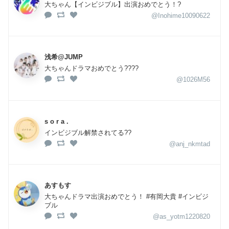
大ちゃん【インビジブル】出演おめでとう！?
@Inohime10090622
浅希@JUMP
大ちゃんドラマおめでとう????
@1026M56
s o r a .
インビジブル解禁されてる??
@anj_nkmtad
あすもす
大ちゃんドラマ出演おめでとう！ #有岡大貴 #インビジ
ブル
@as_yotm1220820