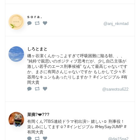
s o r a .
@anj_nkmtad
しろとまと
磯ヶ谷潔くんかっこよすぎて呼吸困難に陥る朝、、、
"純粋で親思いのポジティブ思考だが、少し自己主張が
激しい若手のエース刑事候補" なんて最高じゃないです
か、まさに有岡さんじゃないですか もしかして少々不
器用なキュンもあったりしますか？ #インビジブル #有
岡大貴
@sareotsu622
菜摘?❤️???
有岡くん?TBS連続ドラマ初出演✨ 嬉しい☺️ 刑事役！
楽しみにしてます☺️? #インビジブル #HeySayJUMP #
有岡大貴
@dai15na2