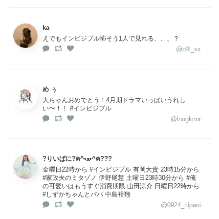
ka
えでもインビジブル怖そう1人で見れる、、、？
@d4l_xx
め ぅ
大ちゃんおめでとう！4月期ドラマいっぱいうれし
い〜！！ #インビジブル
@inogknnr
?りいぱに?ฅ^•ﻌ•^ฅ???
金曜日22時から #インビジブル 有岡大貴 23時15分から
#家政夫のミタゾノ 伊野尾慧 土曜日23時30分から #俺
の可愛いはもうすぐ消費期限 山田涼介 日曜日22時から
#しずかちゃんとパパ 中島裕翔
@0924_riipani