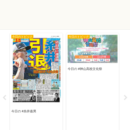
今日のトピック
今日のトピック
今
今日
今日の #神山高校文化祭
今日の #糸井嘉男