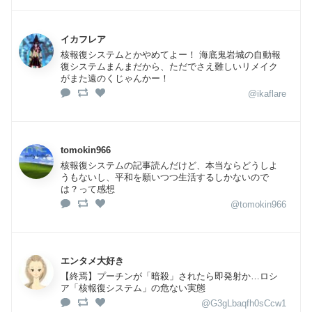
イカフレア
核報復システムとかやめてよー！ 海底鬼岩城の自動報
復システムまんまだから、ただでさえ難しいリメイク
がまた遠のくじゃんかー！
@ikaflare
tomokin966
核報復システムの記事読んだけど、本当ならどうしよ
うもないし、平和を願いつつ生活するしかないので
は？って感想
@tomokin966
エンタメ大好き
【終焉】プーチンが「暗殺」されたら即発射か…ロシ
ア「核報復システム」の危ない実態
@G3gLbaqfh0sCcw1