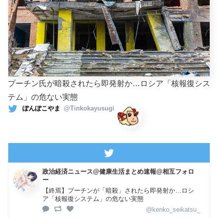
プーチン氏が暗殺されたら即発射か…ロシア「核報復シス
テム」の危ない実態
ぽんぽこやま
@Tinkokayusugi
政治経済ニュース@健康生活まとめ速報@相互フォロ
ー
【終焉】プーチンが「暗殺」されたら即発射か…ロシ
ア「核報復システム」の危ない実態
@kenko_seikatsu_