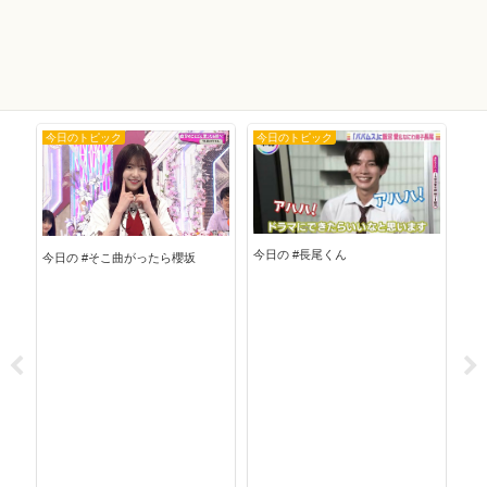
今日のトピック
今日のトピック
今
今日の #長尾くん
今日の #そこ曲がったら櫻坂
今日