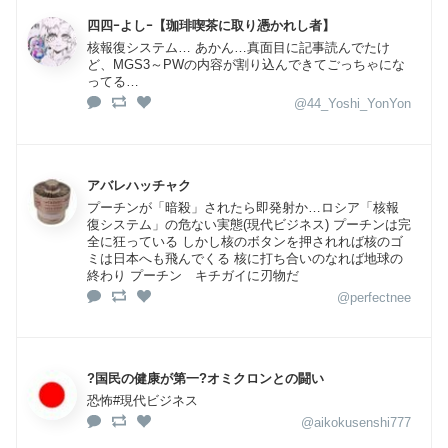
四四ｰよしｰ【珈琲喫茶に取り憑かれし者】
核報復システム… あかん…真面目に記事読んでたけ
ど、MGS3～PWの内容が割り込んできてごっちゃにな
ってる…
@44_Yoshi_YonYon
アバレハッチャク
プーチンが「暗殺」されたら即発射か…ロシア「核報
復システム」の危ない実態(現代ビジネス) プーチンは完
全に狂っている しかし核のボタンを押されれば核のゴ
ミは日本へも飛んでくる 核に打ち合いのなれば地球の
終わり プーチン キチガイに刃物だ
@perfectnee
?国民の健康が第一?オミクロンとの闘い
恐怖#現代ビジネス
@aikokusenshi777