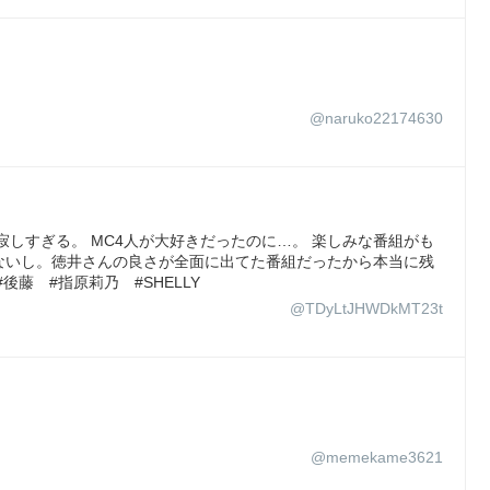
@naruko22174630
寂しすぎる。 MC4人が大好きだったのに…。 楽しみな番組がも
ないし。徳井さんの良さが全面に出てた番組だったから本当に残
後藤 #指原莉乃 #SHELLY
@TDyLtJHWDkMT23t
@memekame3621