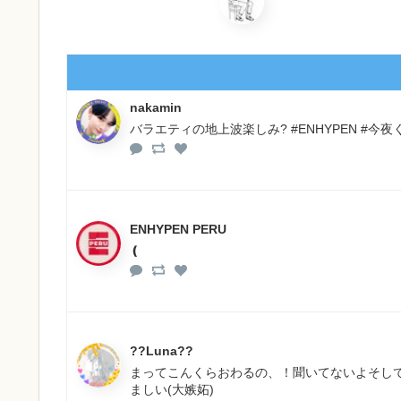
nakamin
バラエティの地上波楽しみ? #ENHYPEN #今
ENHYPEN PERU
❪
??Luna??
まってこんくらおわるの、！聞いてないよそし
ましい(大嫉妬)