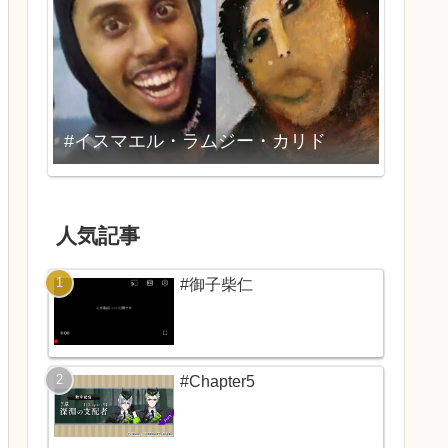
#イスマエル・ラムジー・カリド
人気記事
#御子柴仁
#Chapter5