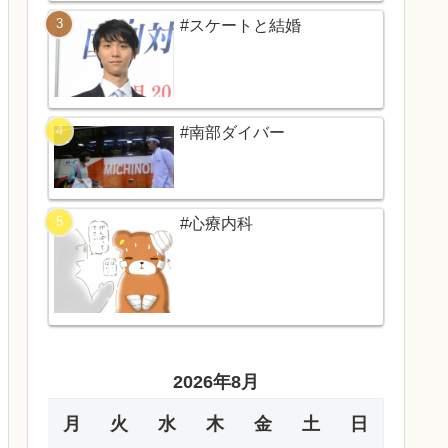
#スケートと結婚
#南部ダイバー
#心療内科
2026年8月
月
火
水
木
金
土
日