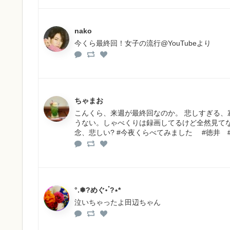
nako
今くら最終回！女子の流行@YouTubeより
ちゃまお
こんくら、来週が最終回なのか。 悲しすぎる、
うない。しゃべくりは録画してるけど全然見て
念、悲しい? #今夜くらべてみました #徳井 #
°.❅?めぐ॰ॱ?⋆︎*
泣いちゃったよ田辺ちゃん