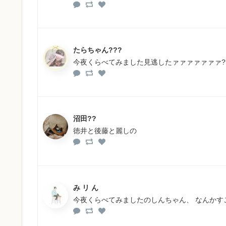
たらちゃん???
今夜くらべてみました見逃したァァァァァァァ???
沼田?‍?️
徳井と後藤と麗しの
み リ ん
今夜くらべてみましたのしんちゃん、 なんかすご