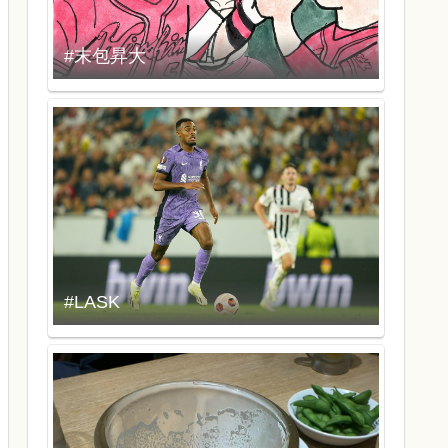
#末包昇大
#LASK