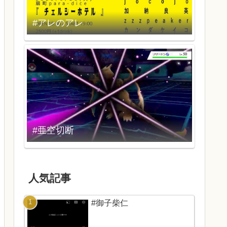
#アレのアレ
#亜空切断
人気記事
#御子柴仁