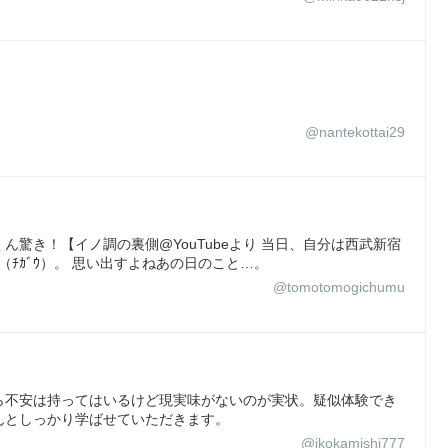
@nantekottai29
驚き！【イノ調の裏側@YouTubeより 当日、自分は西武新宿
ﾁｶﾞｳ）。 思い出すよねあの日のこと…。
@tomotomogichumu
ら不安は持ってはいるけど現実味がないのが実状。疑似体験でき
んとしっかり学ばせていただきます。
@ikokamishi777