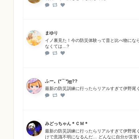
まゆり
イノ裏見た！今の防災体験って昔と比べ物にな
なくては…?
ふー。(*˙˘˙*)ஐ??
最新の防災訓練に行ったらリアルすぎて伊野尾くん
みどっちゃん＊ＣＭ＊
最新の防災訓練に行ったらリアルすぎて伊野尾くん
けで意識不明になるんだ… どんなに自分が災害