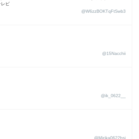
テレビ
@W6zzBOKTqFtSwb3
@15Nacchii
@ik_0622__
。
@Mirika0622hsj