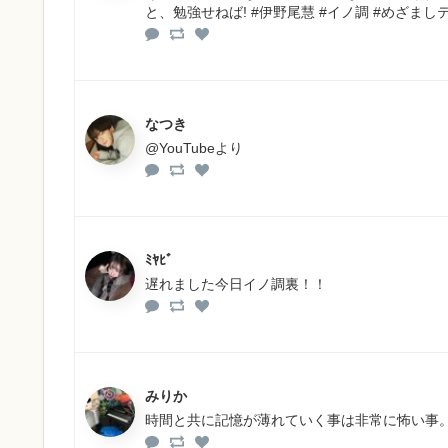
と、勉強せねば! #伊野尾慧 #イノ調 #めざまし
なつき
@YouTubeより
ﾐﾔﾋﾞ
遅れました今日イノ調裏！！
みりか
時間と共に記憶が薄れていく事は非常に怖い事