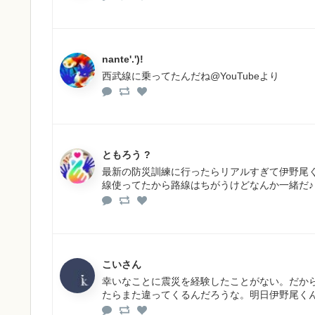
nante'.')!
西武線に乗ってたんだね@YouTubeより
ともろう ?
最新の防災訓練に行ったらリアルすぎて伊野尾くん
線使ってたから路線はちがうけどなんか一緒だ♪（
こいさん
幸いなことに震災を経験したことがない。だか
たらまた違ってくるんだろうな。明日伊野尾く