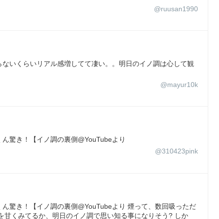
@ruusan1990
らないくらいリアル感増してて凄い。。明日のイノ調は心して観
@mayur10k
驚き！【イノ調の裏側@YouTubeより
@310423pink
驚き！【イノ調の裏側@YouTubeより 煙って、数回吸っただ
を甘くみてるか、明日のイノ調で思い知る事になりそう? しか