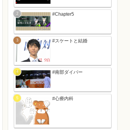
#Chapter5
#スケートと結婚
#南部ダイバー
#心療内科