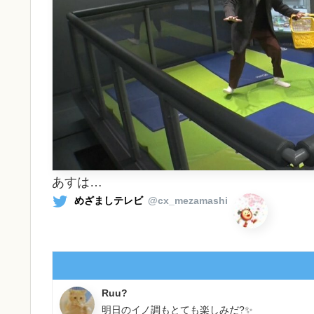
あすは…
めざましテレビ
@cx_mezamashi
Ruu?
明日のイノ調もとても楽しみだ?✨