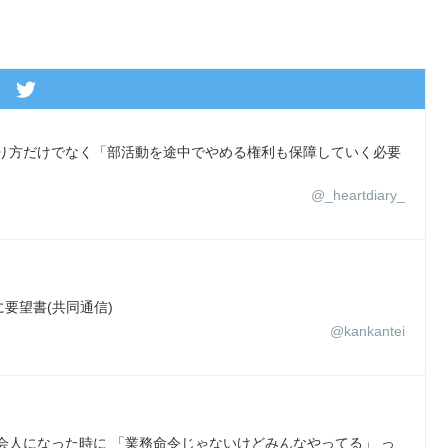
あり方だけでなく「部活動を途中でやめる権利も保障していく必要
@_heartdiary_
要望書(共同通信)
@kankantei
会人になった時に 「業務命令じゃないけどみんなやってる」 っ