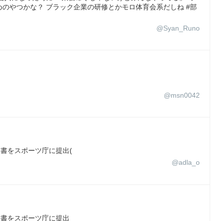
のやつかな？ ブラック企業の研修とかモロ体育会系だしね #部
@Syan_Runo
@msn0042
望書をスポーツ庁に提出(
@adla_o
望書をスポーツ庁に提出