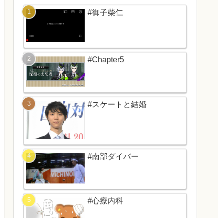
#御子柴仁
#Chapter5
#スケートと結婚
#南部ダイバー
#心療内科