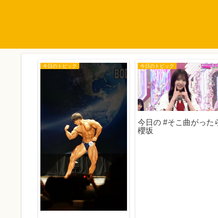
今日のトピック
今日のトピック
今日の #そこ曲がった
櫻坂
まちゃん