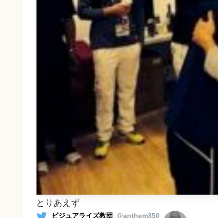
とりあえず
ビジュアライズ教団
@anthem350