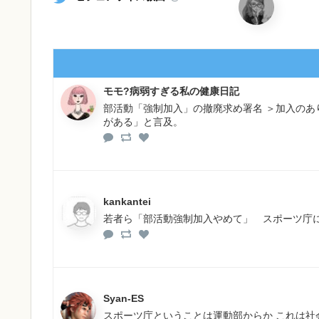
モモ?病弱すぎる私の健康日記
部活動「強制加入」の撤廃求め署名 ＞加入の
がある」と言及。
kankantei
若者ら「部活動強制加入やめて」 スポーツ庁に
Syan-ES
スポーツ庁ということは運動部からか これは社