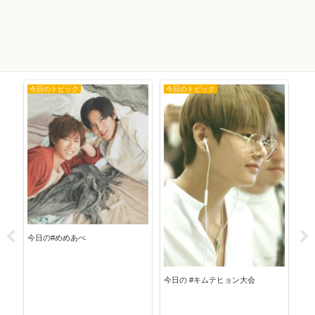
今日のトピック
今日のトピック
今
今日の#めめあべ
今日
今日の #キムテヒョン大会