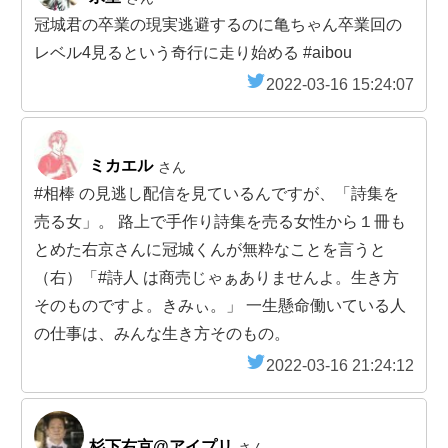
冠城君の卒業の現実逃避するのに亀ちゃん卒業回の
レベル4見るという奇行に走り始める #aibou
2022-03-16 15:24:07
ミカエル
さん
#相棒 の見逃し配信を見ているんですが、「詩集を
売る女」。 路上で手作り詩集を売る女性から１冊も
とめた右京さんに冠城くんが無粋なことを言うと
（右）「#詩人 は商売じゃぁありませんよ。生き方
そのものですよ。きみぃ。」 一生懸命働いている人
の仕事は、みんな生き方そのもの。
2022-03-16 21:24:12
杉下右京@アイプリ
さん