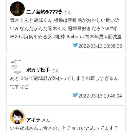
二ノ宮悠☕???☝
さん
青木くんと冠城くん 相棒は距離感がおかしい近い近
いw なんだかんだ青木くん 冠城亘好きだろ？w #相
棒20 #詩集を売る女 #相棒 #aibou #青木年男 #冠城亘
2022-03-13 13:36:03
ポカリ投手
さん
あと２週で冠城君が終わってしまうの寂しすぎるん
ですけど
2022-03-13 19:46:04
アキラ
さん
いや冠城さん…青木のことチョロいと思ってます？