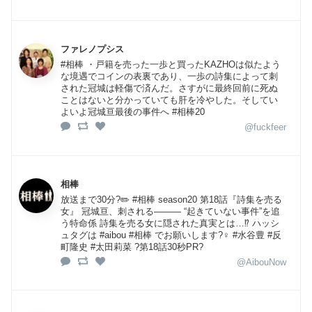
ファレノプシス
#相棒 ・戸籍を売った一歩と買ったKAZHOは似たよう
な境遇でコインの表裏であり、一歩の詩集によって刺
された冠城は軽傷で済んだ。さすがに最終回前に死ぬ
ことはないと分かっていても肝を冷やした。そしてい
よいよ冠城亘最後の事件へ #相棒20
@fuckfeer
相棒
放送まで30分?✏️ #相棒 season20 第18話『詩集を売る
女』 冠城亘、刺される――― “起きていない事件”を追
う特命係 詩集を売る女に隠された真実とは…⁉️ ハッシ
ュタグは #aibou #相棒 でお願いします?‍♀️ #水谷豊 #反
町隆史 #太田莉菜 ?第18話30秒PR?
@AibouNow