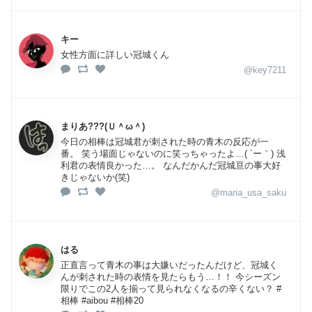
キー
女性方面に詳しい冠城くん
@key7211
まりあ???(Ｕ＾ω＾)
今日の相棒は冠城君が刺された時の青木の反応が一
番。 笑う場面じゃないのに笑っちゃったよ…( ´ー｀) 浅
利君の表情良かった…。 なんだかんだ冠城亘の事大好
きじゃないか(笑)
@maria_usa_saku
はる
正直言って青木の事は大嫌いだったんだけど、冠城く
んが刺された時の表情を見たらもう…！！ 今シーズン
限りでこの2人を揃って見られなくなるの辛くない？ #
相棒 #aibou #相棒20