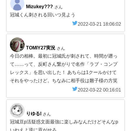
Mizukey???
さん
冠城くん刺される回いつ見よう
2022-03-21 18:06:02
TOMIY27実況
さん
今日の相棒。最初に冠城氏が刺されて、時間が遡っ
て……って、反町さん繋がりで名作「ラブ・コンプ
レックス」を思い出した！ あちらは1クールかけて
それをやったけど。ちなみに相手役は雛子様の方笑
2022-03-22 00:16:01
りゆる❕
さん
冠城亘p活疑惑文面最強に楽しみなんだけどそんなp
いねえよ逆に貢がせろ