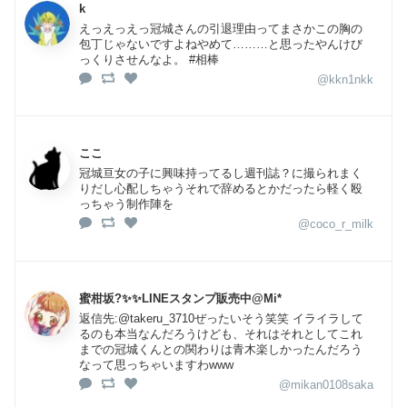
k
えっえっえっ冠城さんの引退理由ってまさかこの胸の
包丁じゃないですよねやめて………と思ったやんけび
っくりさせんなよ。 #相棒
@kkn1nkk
ここ
冠城亘女の子に興味持ってるし週刊誌？に撮られまく
りだし心配しちゃうそれで辞めるとかだったら軽く殴
っちゃう制作陣を
@coco_r_milk
蜜柑坂?✨✨LINEスタンプ販売中@Mi*
返信先:@takeru_3710ぜったいそう笑笑 イライラして
るのも本当なんだろうけども、それはそれとしてこれ
までの冠城くんとの関わりは青木楽しかったんだろう
なって思っちゃいますわwww
@mikan0108saka