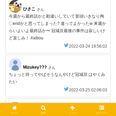
ひさこ
さん
今週から最終話かと勘違いしていて冒頭いきなり殉
〇endかと思ってしまった? 違ってよかったw 来週か
らいよいよ最終話か〜 冠城亘最後の事件は寂しいけ
ど楽しみ！ #aibou
2022-03-24 19:56:02
Mizukey???
さん
ちょっと待ってやばそうなんやけど冠城亘 はやくみ
たい
2022-03-25 02:06:03
ぷらいべーとあい?
さん
ホーム
検索
トップ
サイドバー