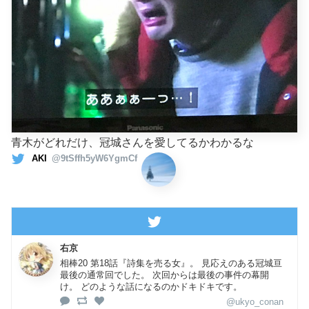
青木がどれだけ、冠城さんを愛してるかわかるな
AKI
@9tSffh5yW6YgmCf
右京
相棒20 第18話『詩集を売る女』。 見応えのある冠城亘
最後の通常回でした。 次回からは最後の事件の幕開
け。 どのような話になるのかドキドキです。
@ukyo_conan