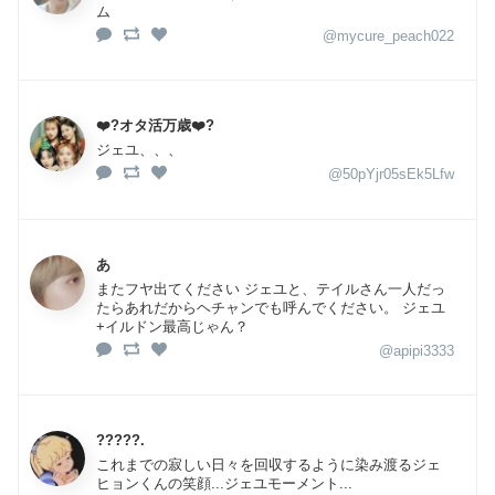
ム
@mycure_peach022
❤️‍?オタ活万歳❤️‍?
ジェユ、、、
@50pYjr05sEk5Lfw
あ
またフヤ出てください ジェユと、テイルさん一人だっ
たらあれだからヘチャンでも呼んでください。 ジェユ
+イルドン最高じゃん？
@apipi3333
?????.
これまでの寂しい日々を回収するように染み渡るジェ
ヒョンくんの笑顔...ジェユモーメント...