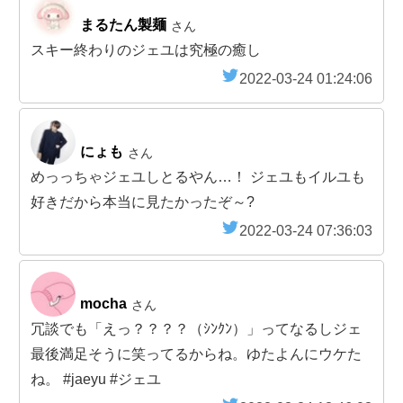
まるたん製麺
さん
スキー終わりのジェユは究極の癒し
2022-03-24 01:24:06
にょも
さん
めっっちゃジェユしとるやん…！ ジェユもイルユも
好きだから本当に見たかったぞ～?
2022-03-24 07:36:03
mocha
さん
冗談でも「えっ？？？？（ｼﾝｸﾝ）」ってなるしジェ
最後満足そうに笑ってるからね。ゆたよんにウケた
ね。 #jaeyu #ジェユ