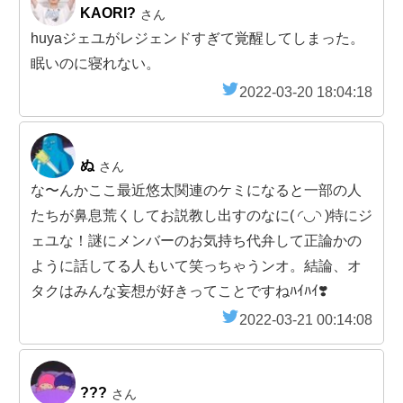
KAORI?
さん
huyaジェユがレジェンドすぎて覚醒してしまった。
眠いのに寝れない。
2022-03-20 18:04:18
ぬ
さん
な〜んかここ最近悠太関連のケミになると一部の人
たちが鼻息荒くしてお説教し出すのなに( ◜◡◝ )特にジ
ェユな！謎にメンバーのお気持ち代弁して正論かの
ように話してる人もいて笑っちゃうンオ。結論、オ
タクはみんな妄想が好きってことですねﾊｲﾊｲ❣️
2022-03-21 00:14:08
???
さん