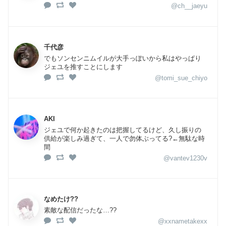
@ch__jaeyu
千代彦
でもソンセンニムイルが大手っぽいから私はやっぱり
ジェユを推すことにします
@tomi_sue_chiyo
AKI
ジェユで何か起きたのは把握してるけど、久し振りの
供給が楽しみ過ぎて、一人で勿体ぶってる?←無駄な時
間
@vantev1230v
なめたけ??
素敵な配信だったな…??
@xxnametakexx