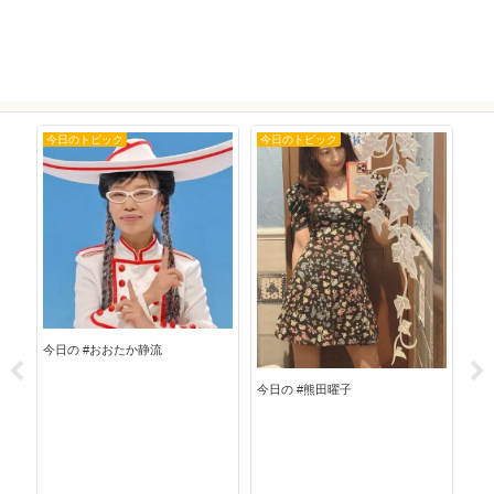
今日のトピック
今日のトピック
今
今日の #おおたか静流
今日の #熊田曜子
今