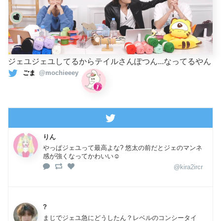
ジェユジェユしてるからテイルさんぽつん...なってるやん
ごま
@mochieeey
りん
やっぱジェユって最高よな? 悠太の前だとジェのマンネ
感が強くなってかわいい☺️
@kira2ircr
?
まじでジェユ急にどうしたん？レベルのコンシータイ