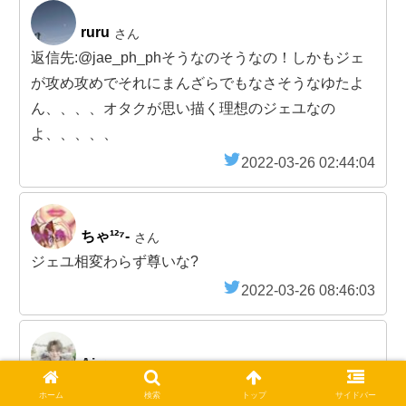
ruru
さん
返信先:@jae_ph_phそうなのそうなの！しかもジェ
が攻め攻めでそれにまんざらでもなさそうなゆたよ
ん、、、、オタクが思い描く理想のジェユなの
よ、、、、、
2022-03-26 02:44:04
ちゃ¹²⁷-
さん
ジェユ相変わらず尊いな?
2022-03-26 08:46:03
Ai
さん
返信先:@ruru_297わっかっる！！！！積極的なジェ
ホーム
検索
トップ
サイドバー