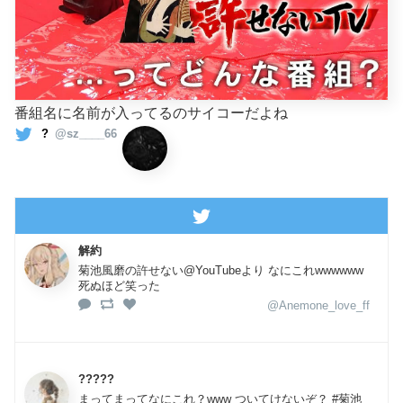
番組名に名前が入ってるのサイコーだよね
?
@sz____66
解約
菊池風磨の許せない@YouTubeより なにこれwwwwww
死ぬほど笑った
@Anemone_love_ff
?????
まってまってなにこれ？www ついてけないぞ？ #菊池