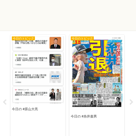
今日のトピック
今日のトピック
今
今日
今日の #原山大亮
今日の #糸井嘉男