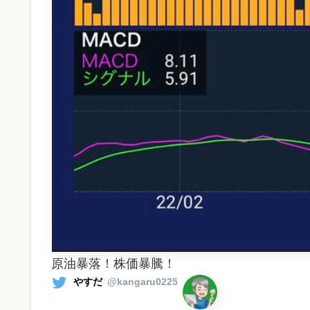
原油暴落！株価暴騰！
やすだ
@kangaru0225