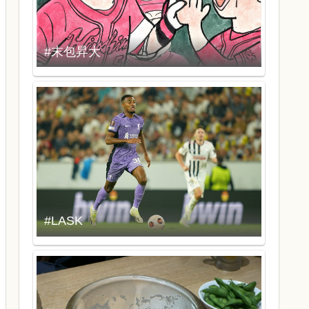
#末包昇大
#LASK