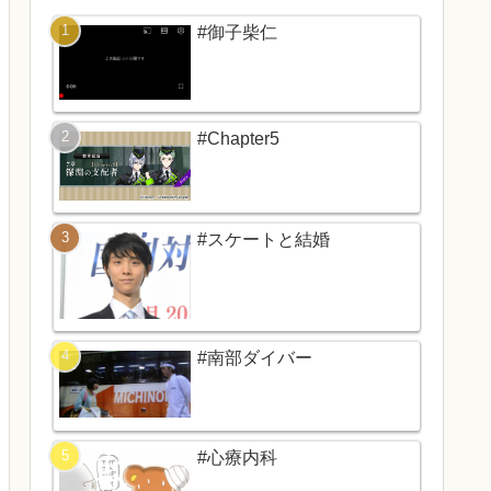
#御子柴仁
#Chapter5
#スケートと結婚
#南部ダイバー
#心療内科