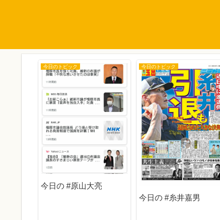
今日のトピック
今日のトピック
か静流
今日の #原山大亮
今日の #糸井嘉男