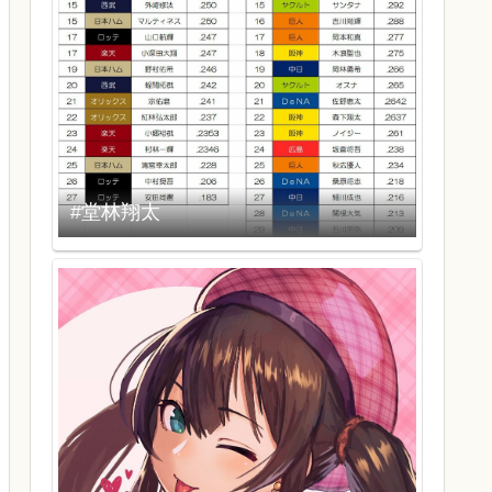
#堂林翔太