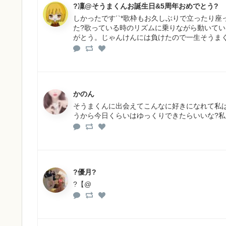
?凜@そうまくんお誕生日&5周年おめでとう?
しかったです´`*歌枠もお久しぶりで立ったり
た?歌っている時のリズムに乗りながら動いてい
がとう。じゃんけんには負けたので一生そうま
かのん
そうまくんに出会えてこんなに好きになれて私は幸せ
うから今日くらいはゆっくりできたらいいな?私
?優月?
?【@