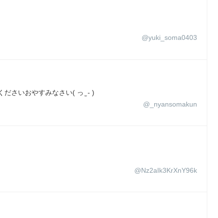
@yuki_soma0403
いおやすみなさい( っ ̫ - )
@_nyansomakun
@Nz2aIk3KrXnY96k