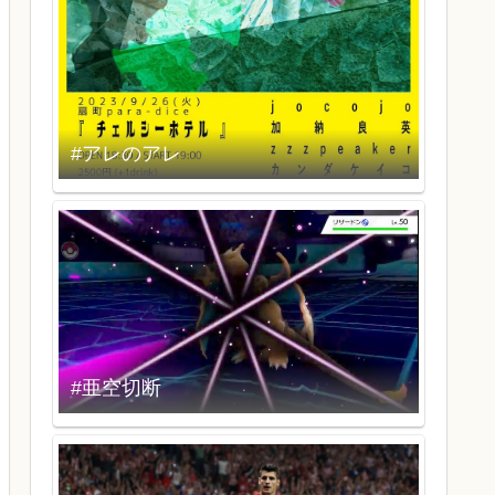
#アレのアレ
#亜空切断