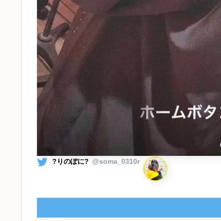
?りのぽに️?
@soma_0310r