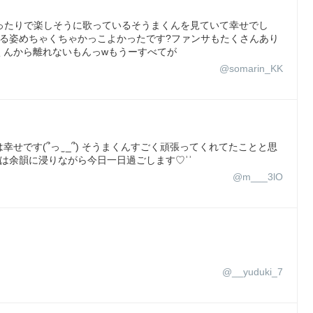
座ったりで楽しそうに歌っているそうまくんを見ていて幸せでし
る姿めちゃくちゃかっこよかったです?ファンサもたくさんあり
くんから離れないもんっwもうーすべてが
@somarin_KK
です(՞っ ̫ _՞) そうまくんすごく頑張ってくれてたことと思
は余韻に浸りながら今日一日過ごします♡ʾʾ
@m___3lO
@__yuduki_7