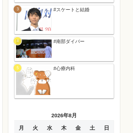
#スケートと結婚
#南部ダイバー
#心療内科
2026年8月
月
火
水
木
金
土
日