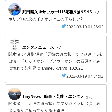
武田照久＠サッカーU15応援&猫&SNS
さん
ホリプロの次のイチオシはこの子らしい?
2022-03-19 01:26:02
エンタメニュース
さん
関水渚：4月期“月9”「元彼の遺言状」でフジ連ドラ初
出演 「リッチマン、プアウーマン」の石原さとみ
に憧れて芸能界に anime8.xyz/?p=132621
2022-03-19 07:34:02
TinyNews - 時事・芸能・エンタメ
さん
関水渚、『元彼の遺言状』でフジ連ドラ初出演 綾
瀬はるかに食ってかかる令嬢役