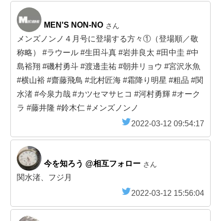
MEN'S NON-NO
さん
メンズノンノ４月号に登場する方々①（登場順／敬
称略） #ラウール #生田斗真 #岩井良太 #田中圭 #中
島裕翔 #磯村勇斗 #渡邊圭祐 #朝井リョウ #宮沢氷魚
#横山裕 #齋藤飛鳥 #北村匠海 #霜降り明星 #粗品 #関
水渚 #今泉力哉 #カツセマサヒコ #河村勇輝 #オーク
ラ #藤井隆 #鈴木仁 #メンズノンノ
2022-03-12 09:54:17
今を知ろう @相互フォロー
さん
関水渚、フジ月
2022-03-12 15:56:04