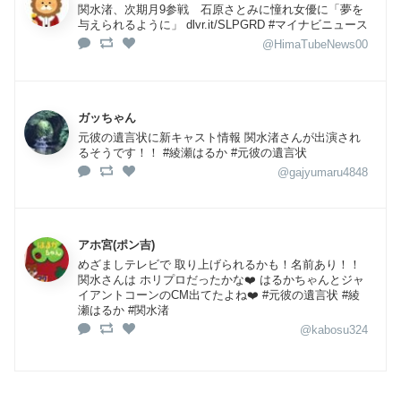
関水渚、次期月9参戦 石原さとみに憧れ女優に「夢を
与えられるように」 dlvr.it/SLPGRD #マイナビニュース
@HimaTubeNews00
ガッちゃん
元彼の遺言状に新キャスト情報 関水渚さんが出演され
るそうです！！ #綾瀬はるか #元彼の遺言状
@gajyumaru4848
アホ宮(ポン吉)
めざましテレビで 取り上げられるかも！名前あり！！
関水さんは ホリプロだったかな❤️ はるかちゃんとジャ
イアントコーンのCM出てたよね❤️ #元彼の遺言状 #綾
瀬はるか #関水渚
@kabosu324