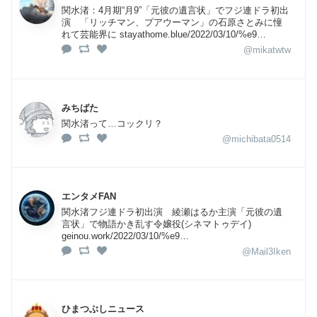
関水渚：4月期“月9”「元彼の遺言状」でフジ連ドラ初出
演 「リッチマン、プアウーマン」の石原さとみに憧
れて芸能界に stayathome.blue/2022/03/10/%e9…
@mikatwtw
みちばた
関水渚って…コックリ？
@michibata0514
エンタメFAN
関水渚フジ連ドラ初出演 綾瀬はるか主演「元彼の遺
言状」で物語かき乱す令嬢役(シネマトゥデイ)
geinou.work/2022/03/10/%e9…
@Mail3Iken
ひまつぶしニュース