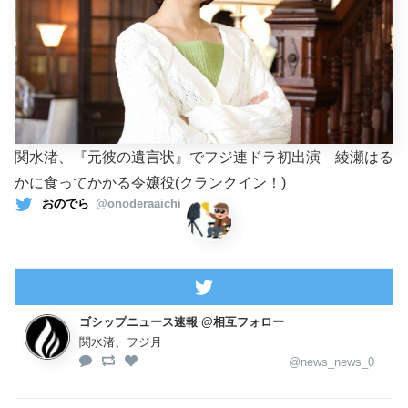
関水渚、『元彼の遺言状』でフジ連ドラ初出演 綾瀬はる
かに食ってかかる令嬢役(クランクイン！)
おのでら
@onoderaaichi
ゴシップニュース速報 @相互フォロー
関水渚、フジ月
@news_news_0