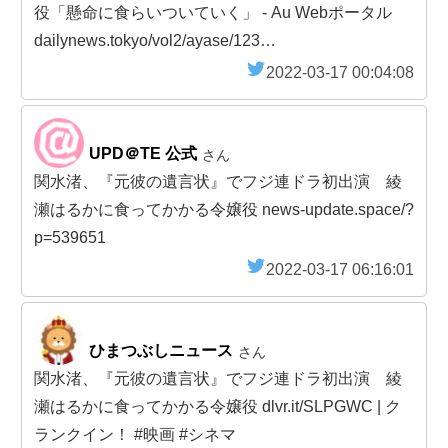
役「懸命に食らいついていく」 - Au Webポータル
dailynews.tokyo/vol2/ayase/123…
2022-03-17 00:04:08
UPD＠TE 公式
さん
関水渚、『元彼の遺言状』でフジ連ドラ初出演 綾
瀬はるかに食ってかかる令嬢役 news-update.space/?
p=539651
2022-03-17 06:16:01
ひまつぶしニュース
さん
関水渚、『元彼の遺言状』でフジ連ドラ初出演 綾
瀬はるかに食ってかかる令嬢役 dlvr.it/SLPGWC | ク
ランクイン！ #映画 #シネマ