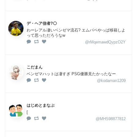
デ・ヘア信者?⚪️
わーレアル凄いベンゼマ流石? エムバペやっぱ移籍しよ
って思っただろうなw
@rMqemawdQypzO2Y
こだまん
ベンゼマハットは凄すぎ PSG優勝見たかったなー
@kodaman1209
はじめとまなぶ
[
@MHS98877812