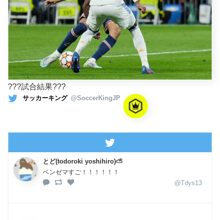
???試合結果???
サッカーキング
@SoccerKingJP
とど(todoroki yoshihiro)⛅
ベンゼマすご！！！！！！
@Tdys13