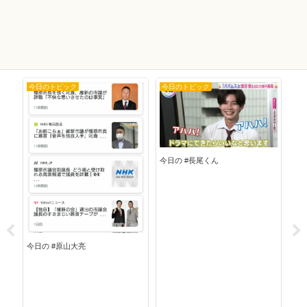
今日のトピック
今日のトピック
今
今日の #長尾くん
今日の #原山大亮
今日