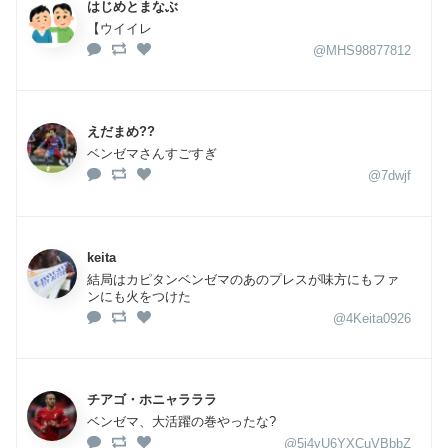
はじめとまなぶ
【ウイイレ
@MHS98877812
えだまめ??
ベンゼマさんすごすぎ
@7dwjf
keita
結局はカピタンベンゼマのあのプレスが味方にもファ
ンにも火をつけた
@4Keita0926
チアゴ・ホニャラララ
ベンゼマ、大活躍の巻やったな?
@5j4yU6YXCuVBbbZ