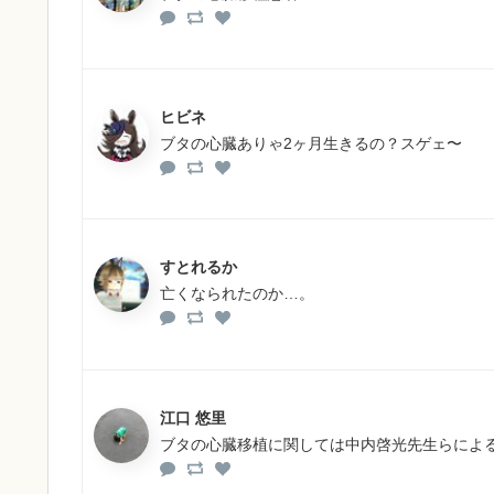
ヒビネ
ブタの心臓ありゃ2ヶ月生きるの？スゲェ〜
すとれるか
亡くなられたのか…。
江口 悠里
ブタの心臓移植に関しては中内啓光先生らによ