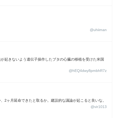
@uhiiman
絶が起きないよう遺伝子操作したブタの心臓の移植を受けた米国
@hEQ4dwy8pmbhR7z
か、2ヶ月延命できたと取るか。建設的な議論が起こると良いな。
@vir1013