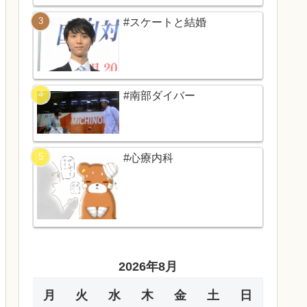
#スケートと結婚
#南部ダイバー
#心療内科
2026年8月
月
火
水
木
金
土
日