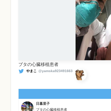
ブタの心臓移植患者
やまこ
@yamska923491663
日暮里子
ブタの心臓移植患者