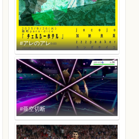
#アレのアレ
#亜空切断