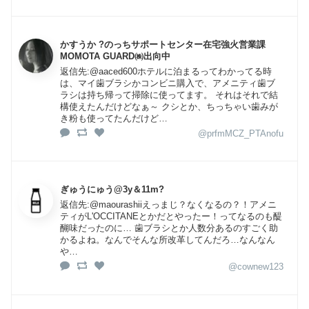
かすうか ?のっちサポートセンター在宅強火営業課
MOMOTA GUARD㈱出向中
返信先:@aaced600ホテルに泊まるってわかってる時
は、マイ歯ブラシかコンビニ購入で、アメニティ歯ブ
ラシは持ち帰って掃除に使ってます。 それはそれで結
構使えたんだけどなぁ～ クシとか、ちっちゃい歯みが
き粉も使ってたんだけど…
@prfmMCZ_PTAnofu
ぎゅうにゅう@3y＆11m?
返信先:@maourashiiえっまじ？なくなるの？！アメニ
ティがL'OCCITANEとかだとやったー！ってなるのも醍
醐味だったのに… 歯ブラシとか人数分あるのすごく助
かるよね。なんでそんな所改革してんだろ…なんなん
や…
@cownew123