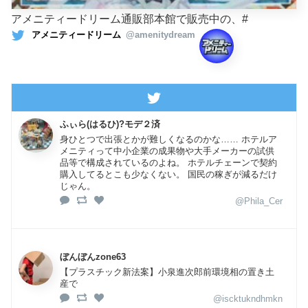
アメニティードリーム通販部本館で販売中の、#
アメニティードリーム
@amenitydream
ふぃら(はるひ)?モデ２済
身ひとつで出張とかが難しくなるのかな…… ホテルア
メニティって中小企業の成果物や大手メーカーの試供
品等で構成されているのよね。 ホテルチェーンで契約
購入してるとこも少なくない。 国民の稼ぎが減るだけ
じゃん。
@Phila_Cer
ぼんぼんzone63
【プラスチック新法案】小泉進次郎前環境相の置き土
産で
@iscktukndhmkn