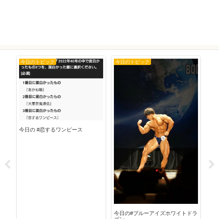
今日のトピック
今日のトピック
今
今日
今日の #恋するワンピース
今日の#ブルーアイズホワイトドラ