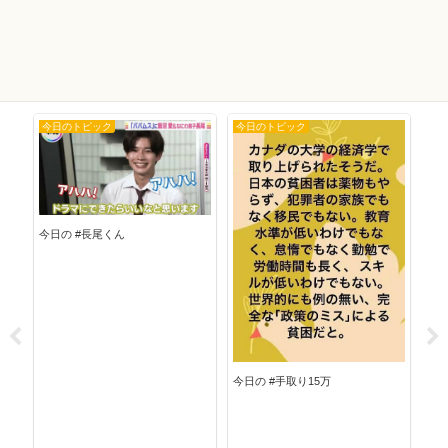
今日のトピック
今日のトピック
今
今日の #長尾くん
今日
今日の #手取り15万