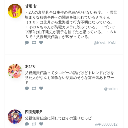
甘雨 甘
・2人の衰弱具合は事件の詳細が話せない程度。 ・雲母
坂まりな殺害事件への関連を疑われているＡちゃん
（１０）は先月から北海道で行方不明になっている。
・そのＡちゃんが防犯カメラに映っている。 ・ゴシッ
プ紙?は山下剛史が妻子を捨てたと思っている。 ・ＳＮ
Ｓで「父親無責任論」が広がっている。
@KanU_KaN_
あびり
父親無責任論ってタコピーの話だけどトレンドだけを
見た人がなんも関係ない話始めそうな雰囲気あるワー
ド
@abilirn
四面楚歌P
父親無責任論に関してはその通りだっピ
@P53808812