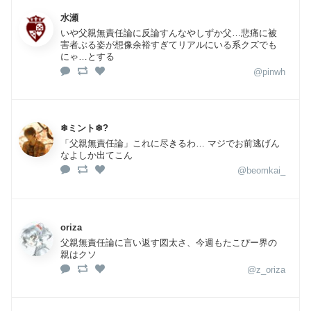
水瀬
いや父親無責任論に反論すんなやしずか父…悲痛に被
害者ぶる姿が想像余裕すぎてリアルにいる系クズでも
にゃ…とする
@pinwh
❄︎ミント❄︎?
「父親無責任論」これに尽きるわ… マジでお前逃げん
なよしか出てこん
@beomkai_
oriza
父親無責任論に言い返す図太さ、今週もたこぴー界の
親はクソ
@z_oriza