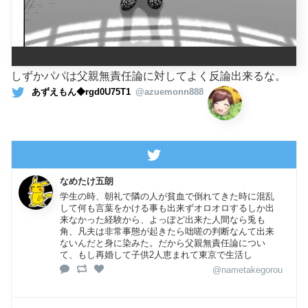
しずかパパは父親無責任論に対してよく反論出来るな。
あずえもん◆rgd0U75T1
@azuemonn888
なめたけ五朗
学生の時、朝礼で隣の人が貧血で倒れてきた時に混乱
して何も言葉をかける事も出来ずオロオロするしか出
来なかった経験から、よっぽど出来た人間なら兎も
角、凡夫は非常事態が起きたら咄嗟の判断なんて出来
ないんだと身に染みた。だから父親無責任論につい
て、もし再婚して子供2人恵まれて東京で生活し
@nametakegorou