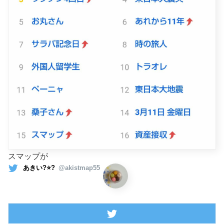
スマップが
あきい?⭐️?
@akistmap55