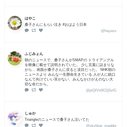
はやこ
桑子さんにもらい泣き #おはよう日本
@hayass
ふじみょん
朝のニュースで、桑子さんがSMAPの トライアングル
を映像に載せて説明されていた。 少し言葉に詰まりな
がら... 画面が桑子さんに戻ると涙目だった。 NHK朝の
ニュースより みんな一生懸命生きている 人が人に銃口
なんて向けていい筈がない、みんなかけがえのない大
切な命だから。
@piQfVti9O2j5sfG
しゅか
Triangleのニュースで桑子さん泣いてた
@skyblue_madder