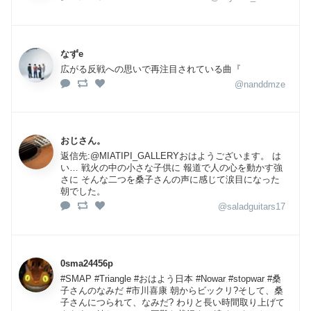
なずe
広がる反戦への思いで再注目されている曲『
@nanddmze
おじさん。
返信先:@MIATIPI_GALLERYおはようございます。 は
い… 戦火の中の小さな子供に 報道で人の心を動かす強
さに そんな二つを桑子さんの声に感じて涙目になった
朝でした。
@saladguitars17
0sma24456p
#SMAP #Triangle #おはよう日本 #Nowar #stopwar #桑
子さんのなみだ #市川喜康 朝からビックリ?そして、桑
子さんにつられて、なみだ? わりと長い時間取り上げて