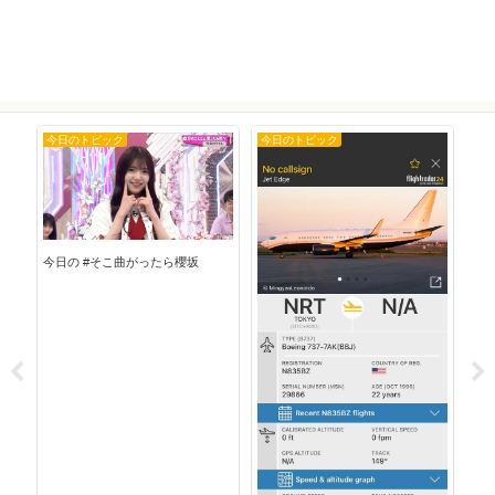
今日のトピック
今日のトピック
今
今日の #そこ曲がったら櫻坂
今日