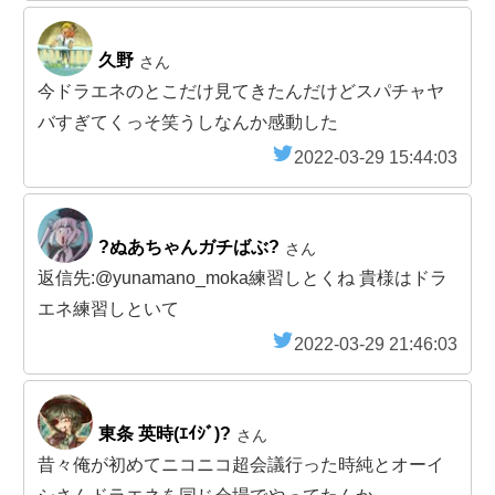
久野
さん
今ドラエネのとこだけ見てきたんだけどスパチャヤ
バすぎてくっそ笑うしなんか感動した
2022-03-29 15:44:03
?ぬあちゃんガチばぶ?
さん
返信先:@yunamano_moka練習しとくね 貴様はドラ
エネ練習しといて
2022-03-29 21:46:03
東条 英時(ｴｲｼﾞ)?
さん
昔々俺が初めてニコニコ超会議行った時純とオーイ