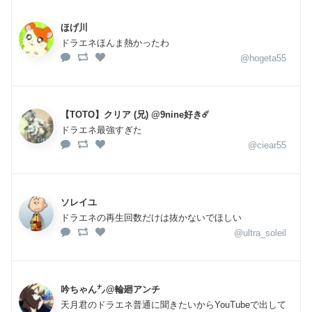
ほげ川
ドラエネほんま熱かったわ
@hogeta55
【TOTO】クリア (兄) @9nine好き☄️
ドラエネ最強すぎた
@ciear55
ソレイユ
ドラエネの再生回数だけは抜かないでほしい
@ultra_soleil
吟ちゃん㌨@輪廻アンチ
天月君のドラエネ普通に聞きたいからYouTubeで出して