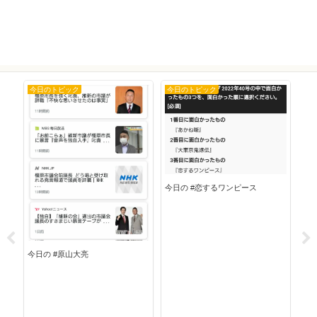
今日のトピック
今日のトピック
今
今日
今日の #恋するワンピース
今日の #原山大亮