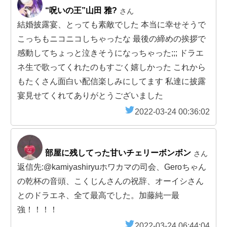
“呪いの王”山田 雅?
さん
結婚披露宴、とっても素敵でした 本当に幸せそうで
こっちもニコニコしちゃったな 最後の締めの挨拶で
感動してちょっと泣きそうになっちゃった;;; ドラエ
ネ生で歌ってくれたのもすごく嬉しかった これから
もたくさん面白い配信楽しみにしてます 私達に披露
宴見せてくれてありがとうございました
2022-03-24 00:36:02
部屋に残してった甘いチェリーボンボン
さん
返信先:@kamiyashiryuホワカマの司会、Geroちゃん
の乾杯の音頭、こくじんさんの祝辞、オーイシさん
とのドラエネ、全て最高でした。加藤純一最
強！！！！
2022-03-24 06:44:04