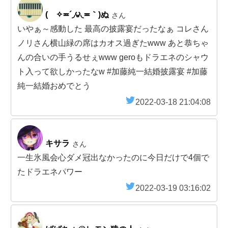
( ✧≖´◞౪◟≖｀)ぬ
さん
いやぁ～感動した 最高の披露宴だったなぁ コレさん
ノリさん横山緑の席はカオス過ぎたwww あと恭ちゃ
んの合いの手うるせぇwww geroもドラエネのシャウ
ト入って欲しかったなw #加藤純一結婚披露宴 #加藤
純一結婚おめでとう
2022-03-18 21:04:08
キサラ
さん
一生氷風会心ダメ冠出なかったのに今日だけで4個で
たドラエネパワー
2022-03-19 03:16:02